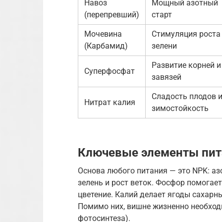
Навоз
Мощный азотный
(перепревший)
старт
Мочевина
Стимуляция роста
(Карбамид)
зелени
Развитие корней и
Суперфосфат
завязей
Сладость плодов 
Нитрат калия
зимостойкость
Ключевые элементы пита
Основа любого питания — это NPK: азо
зелень и рост веток. Фосфор помогае
цветение. Калий делает ягоды сахарн
Помимо них, вишне жизненно необходи
фотосинтеза).