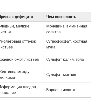
Признак дефицита
Чем восполнить
Бледные, мелкие
Мочевина, аммиачная
листья
селитра
Фиолетовый оттенок
Суперфосфат, костная
листьев
мука
Краевой ожог листьев
Сульфат калия, зола
Желтизна между
Сульфат магния
жилками
Деформация плодов,
Борная кислота
опадание