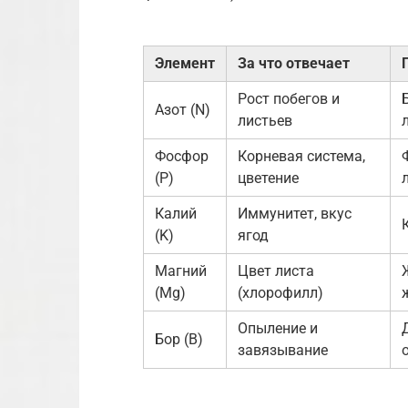
Элемент
За что отвечает
Рост побегов и
Азот (N)
листьев
Фосфор
Корневая система,
(P)
цветение
Калий
Иммунитет, вкус
(K)
ягод
Магний
Цвет листа
(Mg)
(хлорофилл)
Опыление и
Бор (B)
завязывание