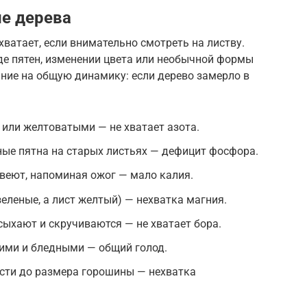
ие дерева
хватает, если внимательно смотреть на листву.
де пятен, изменении цвета или необычной формы
ние на общую динамику: если дерево замерло в
 или желтоватыми — не хватает азота.
ые пятна на старых листьях — дефицит фосфора.
евеют, напоминая ожог — мало калия.
леные, а лист желтый) — нехватка магния.
ыхают и скручиваются — не хватает бора.
кими и бледными — общий голод.
асти до размера горошины — нехватка