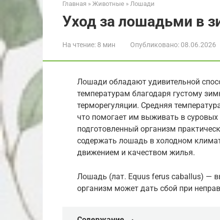
Главная
»
Животные
»
Лошади
Уход за лошадьми в з
На чтение:
8 мин
Опубликовано:
08.06.2026
Лошади обладают удивительной спос
температурам благодаря густому зим
терморегуляции. Средняя температура
что помогает им выживать в суровых 
подготовленный организм практически
содержать лошадь в холодном климат
движением и качеством жилья.
Лошадь (лат. Equus ferus caballus) —
организм может дать сбой при неправ
Содержание