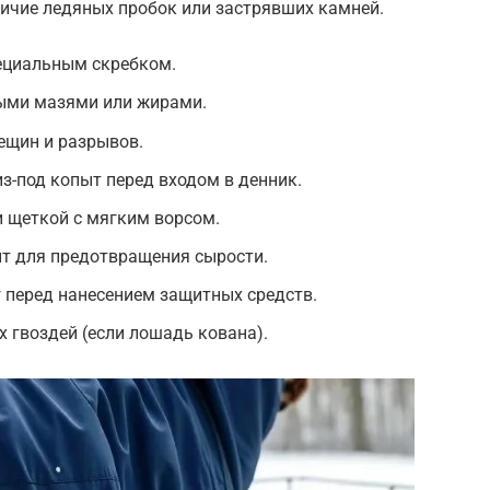
личие ледяных пробок или застрявших камней.
ециальным скребком.
ми мазями или жирами.
ещин и разрывов.
з-под копыт перед входом в денник.
 щеткой с мягким ворсом.
ыт для предотвращения сырости.
г перед нанесением защитных средств.
 гвоздей (если лошадь кована).