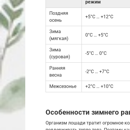
режим
Поздняя
+5°C … +12°C
осень
Зима
0°C … +5°C
(мягкая)
Зима
-5°C … 0°C
(суровая)
Ранняя
-2°C … +7°C
весна
Межсезонье
+2°C … +10°C
Особенности зимнего ра
Организм лошади тратит огромное кол
поддерживать тепло тела. Поэтому к