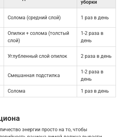
уборки
Солома (средний слой)
1 раз в день
Опилки + солома (толстый
1-2 раза в
слой)
день
Углубленный слой опилок
2 раза в день
1-2 раза в
Смешанная подстилка
день
Солома
1 раз в день
циона
ичество энергии просто на то, чтобы
алорийность рациона зимой должна вырасти.