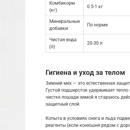
Комбикорм
0.5-1 кг
(кг)
Минеральные
По норме
добавки
Чистая вода
20-30 л
(л)
Гигиена и уход за телом
Зимний мех — это естественная защита
Густой подшерсток удерживает тепло
чистке лошади зимой я стараюсь дейс
защитный слой.
Копыта в условиях снега и льда подв
реагенты (если конюшня рядом с доро