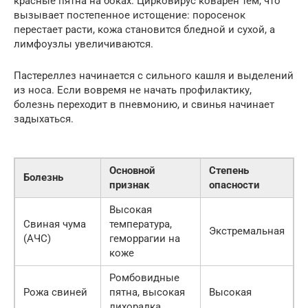
красные пятна на боках. Цирковирус коварен тем, что
вызывает постепенное истощение: поросенок
перестает расти, кожа становится бледной и сухой, а
лимфоузлы увеличиваются.
Пастереллез начинается с сильного кашля и выделений
из носа. Если вовремя не начать профилактику,
болезнь переходит в пневмонию, и свинья начинает
задыхаться.
Основной
Степень
Болезнь
признак
опасности
Высокая
Свиная чума
температура,
Экстремальная
(АЧС)
геморрагии на
коже
Ромбовидные
Рожа свиней
пятна, высокая
Высокая
лихорадка