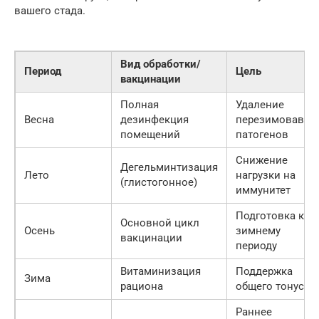
вашего стада.
Вид обработки/
Период
Цель
вакцинации
Полная
Удаление
Весна
дезинфекция
перезимовавши
помещений
патогенов
Снижение
Дегельминтизация
Лето
нагрузки на
(глистогонное)
иммунитет
Подготовка к
Основной цикл
Осень
зимнему
вакцинации
периоду
Витаминизация
Поддержка
Зима
рациона
общего тонуса
Раннее