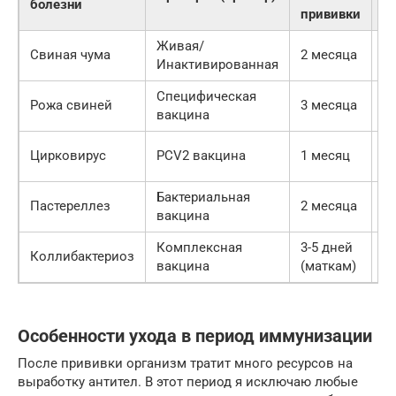
болезни
прививки
Живая/
Че
Свиная чума
2 месяца
Инактивированная
м
Специфическая
Рожа свиней
3 месяца
Ра
вакцина
Ч
Цирковирус
PCV2 вакцина
1 месяц
н
Бактериальная
Ч
Пастереллез
2 месяца
вакцина
м
Комплексная
3-5 дней
П
Коллибактериоз
вакцина
(маткам)
о
Особенности ухода в период иммунизации
После прививки организм тратит много ресурсов на
выработку антител. В этот период я исключаю любые