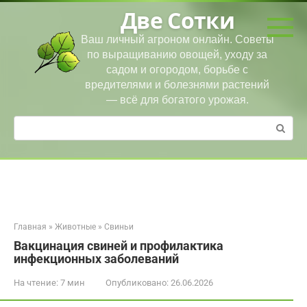
Перейти
Две Сотки
к
контенту
Ваш личный агроном онлайн. Советы
по выращиванию овощей, уходу за
садом и огородом, борьбе с
вредителями и болезнями растений
— всё для богатого урожая.
Поиск:
Главная
»
Животные
»
Свиньи
Вакцинация свиней и профилактика
инфекционных заболеваний
На чтение:
7 мин
Опубликовано:
26.06.2026