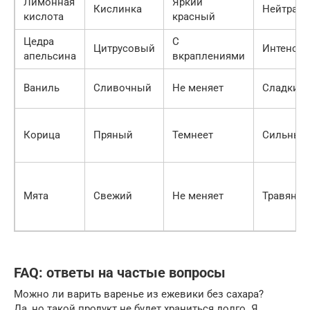
Лимонная
Яркий
Кислинка
Нейтрал
кислота
красный
Цедра
С
Цитрусовый
Интенси
апельсина
вкраплениями
Ваниль
Сливочный
Не меняет
Сладкий
Корица
Пряный
Темнеет
Сильный
Мята
Свежий
Не меняет
Травяни
FAQ: ответы на частые вопросы
Можно ли варить варенье из ежевики без сахара?
Да, но такой продукт не будет храниться долго. Я