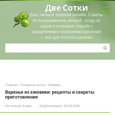
Перейти
Две Сотки
к
контенту
Ваш личный агроном онлайн. Советы
по выращиванию овощей, уходу за
садом и огородом, борьбе с
вредителями и болезнями растений
— всё для богатого урожая.
Поиск:
Главная
»
Плодовые кусты
»
Ежевика
Варенье из ежевики: рецепты и секреты
приготовления
На чтение:
6 мин
Опубликовано:
29.05.2026