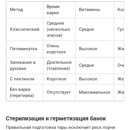
Время
Метод
Витамины
Конси
варки
Среднее
Классический
(несколько
Средне
Густа
этапов)
Очень
Пятиминутка
Высокое
Жидк
короткое
Запекание в
Длительное
Средне
Очень
духовке
(томление)
С пектином
Короткое
Высокое
Желе
Без варки
Отсутствует
Максимальное
Жидк
(перетирка)
Стерилизация и герметизация банок
Правильная подготовка тары исключает риск порчи