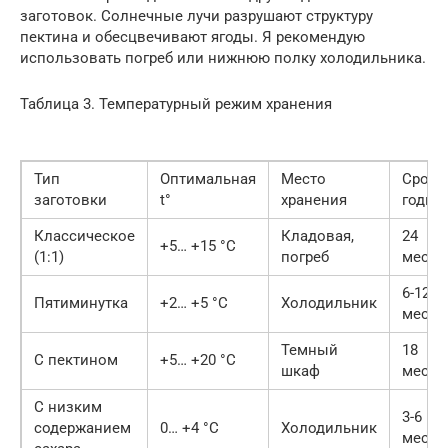
заготовок. Солнечные лучи разрушают структуру
пектина и обесцвечивают ягоды. Я рекомендую
использовать погреб или нижнюю полку холодильника.
Таблица 3. Температурный режим хранения
Тип
Оптимальная
Место
Срок
заготовки
t°
хранения
годно
Классическое
Кладовая,
24
+5… +15 °C
(1:1)
погреб
месяц
6-12
Пятиминутка
+2… +5 °C
Холодильник
месяц
Темный
18
С пектином
+5… +20 °C
шкаф
месяц
С низким
3-6
содержанием
0… +4 °C
Холодильник
месяц