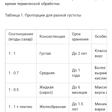
время термической обработки.
Таблица 1. Пропорции для разной густоты
Соотношение
Срок
Консистенция
Особенно
(ягоды:сахар)
хранения
Классиче
1 : 1
Густая
До 2 лет
вкус
Более
До 1
1 : 0.7
Средняя
выражен
года
кислинка
Жидкая
До 6
Максиму
1 : 0.5
(сироп)
месяцев
вкуса яг
До 1.5
Минимум
1 : 1 + пектин
Желеобразная
лет
варки