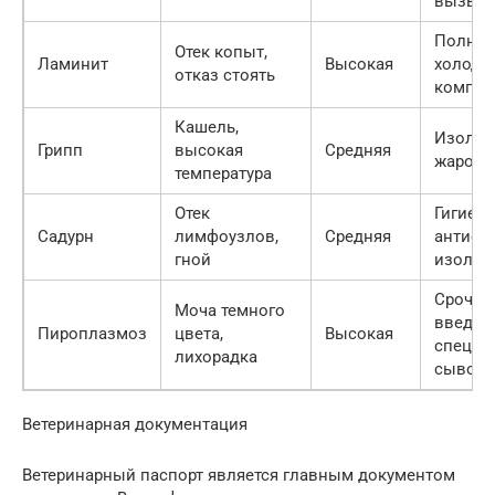
вызват
Полный
Отек копыт,
Ламинит
Высокая
холодн
отказ стоять
компре
Кашель,
Изоляци
Грипп
высокая
Средняя
жароп
температура
Отек
Гигиена
Садурн
лимфоузлов,
Средняя
антисеп
гной
изоляц
Срочно
Моча темного
введен
Пироплазмоз
цвета,
Высокая
специф
лихорадка
сыворо
Ветеринарная документация
Ветеринарный паспорт является главным документом