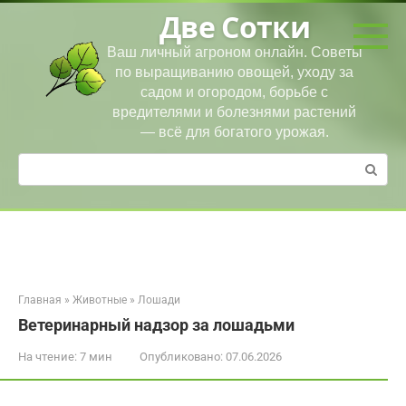
Перейти
Две Сотки
к
контенту
Ваш личный агроном онлайн. Советы
по выращиванию овощей, уходу за
садом и огородом, борьбе с
вредителями и болезнями растений
— всё для богатого урожая.
Поиск:
Главная
»
Животные
»
Лошади
Ветеринарный надзор за лошадьми
На чтение:
7 мин
Опубликовано:
07.06.2026