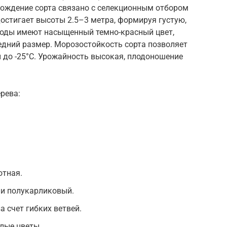
исхождение сорта связано с селекционным отбором
остигает высоты 2.5–3 метра, формируя густую,
Ягоды имеют насыщенный темно-красный цвет,
редний размер. Морозостойкость сорта позволяет
до -25°C. Урожайность высокая, плодоношение
рева:
.
отная.
ли полукарликовый.
а счет гибких ветвей.
елые цветы.