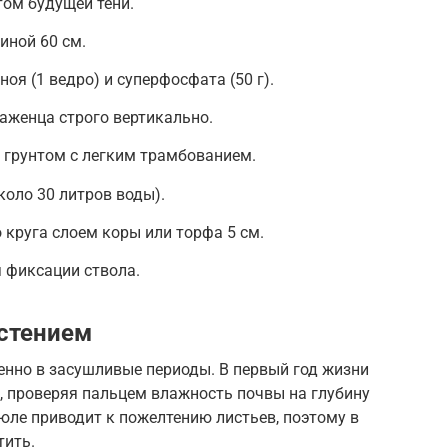
том будущей тени.
иной 60 см.
оя (1 ведро) и суперфосфата (50 г).
аженца строго вертикально.
грунтом с легким трамбованием.
коло 30 литров воды).
круга слоем коры или торфа 5 см.
 фиксации ствола.
астением
енно в засушливые периоды. В первый год жизни
й, проверяя пальцем влажность почвы на глубину
июле приводит к пожелтению листьев, поэтому в
тить.