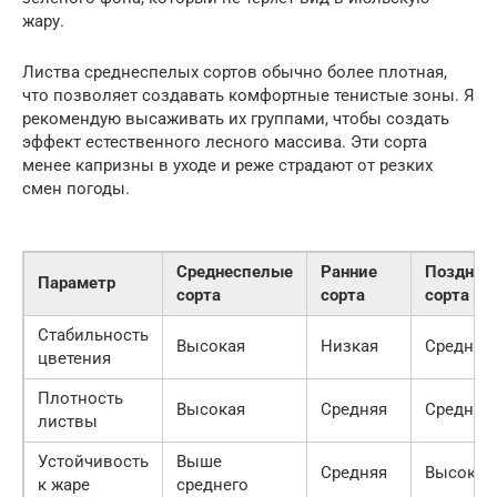
жару.
Листва среднеспелых сортов обычно более плотная,
что позволяет создавать комфортные тенистые зоны. Я
рекомендую высаживать их группами, чтобы создать
эффект естественного лесного массива. Эти сорта
менее капризны в уходе и реже страдают от резких
смен погоды.
Среднеспелые
Ранние
Поздние
Параметр
сорта
сорта
сорта
Стабильность
Высокая
Низкая
Средняя
цветения
Плотность
Высокая
Средняя
Средняя
листвы
Устойчивость
Выше
Средняя
Высокая
к жаре
среднего