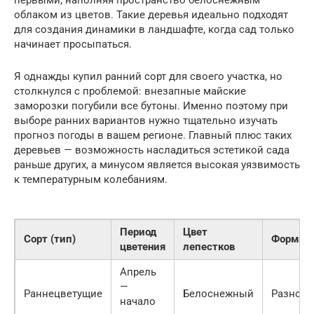
первыми, наполняя пространство белоснежным
облаком из цветов. Такие деревья идеально подходят
для создания динамики в ландшафте, когда сад только
начинает просыпаться.
Я однажды купил ранний сорт для своего участка, но
столкнулся с проблемой: внезапные майские
заморозки погубили все бутоны. Именно поэтому при
выборе ранних вариантов нужно тщательно изучать
прогноз погоды в вашем регионе. Главный плюс таких
деревьев — возможность насладиться эстетикой сада
раньше других, а минусом является высокая уязвимость
к температурным колебаниям.
Период
Цвет
Сорт (тип)
Форма к
цветения
лепестков
Апрель
—
Раннецветущие
Белоснежный
Разнооб
начало