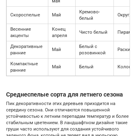
мая
Кремово-
Скороспелые
Май
Округла
белый
Весенние
Конец
Чисто белый
Пирами
акценты
апреля
Декоративные
Белый с
Май
Раскиди
ранние
розовинкой
Компактные
Май
Белый
Колоно
ранние
Среднеспелые сорта для летнего сезона
Пик декоративности этих деревьев приходится на
середину сезона. Они отличаются повышенной
устойчивостью к летним перепадам температур и более
стабильным цветением. В ландшафтном дизайне такие
груши часто используют для создания устойчивого
зеленого фона, который не теряет вид в июльскую