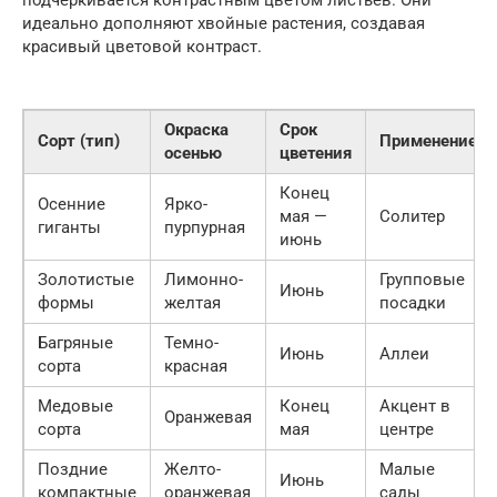
подчеркивается контрастным цветом листьев. Они
идеально дополняют хвойные растения, создавая
красивый цветовой контраст.
Окраска
Срок
Сорт (тип)
Применение
осенью
цветения
Конец
Осенние
Ярко-
мая —
Солитер
гиганты
пурпурная
июнь
Золотистые
Лимонно-
Групповые
Июнь
формы
желтая
посадки
Багряные
Темно-
Июнь
Аллеи
сорта
красная
Медовые
Конец
Акцент в
Оранжевая
сорта
мая
центре
Поздние
Желто-
Малые
Июнь
компактные
оранжевая
сады