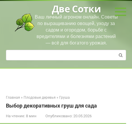
Перейти
Две Сотки
к
контенту
Ваш личный агроном онлайн. Советы
по выращиванию овощей, уходу за
садом и огородом, борьбе с
вредителями и болезнями растений
— всё для богатого урожая.
Поиск:
Главная
»
Плодовые деревья
»
Груша
Выбор декоративных груш для сада
На чтение:
8 мин
Опубликовано:
20.05.2026