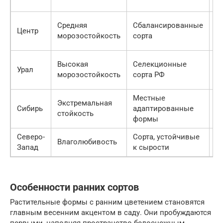
Средняя
Сбалансированные
В
Центр
морозостойкость
сорта
з
Высокая
Селекционные
С
Урал
морозостойкость
сорта РФ
м
Местные
Экстремальная
В
Сибирь
адаптированные
стойкость
к
формы
Северо-
Сорта, устойчивые
К
Влаголюбивость
Запад
к сырости
г
Особенности ранних сортов
Растительные формы с ранним цветением становятся
главным весенним акцентом в саду. Они пробуждаются