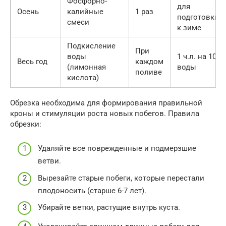
Фосфорно-
для
Осень
калийные
1 раз
подготовки
смеси
к зиме
Подкисление
При
воды
1 ч.л. на 10 л
Весь год
каждом
(лимонная
воды
поливе
кислота)
Обрезка необходима для формирования правильной
кроны и стимуляции роста новых побегов. Правила
обрезки:
Удаляйте все поврежденные и подмерзшие
ветви.
Вырезайте старые побеги, которые перестали
плодоносить (старше 6-7 лет).
Убирайте ветки, растущие внутрь куста.