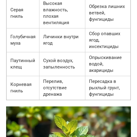
Высокая
Обрезка лишних
Серая
влажность,
ветвей,
гниль
плохая
фунгициды
вентиляция
Сбор опавших
Голубичная
Личинки внутри
ягод,
муха
ягод
инсектициды
Опрыскивание
Паутинный
Сухой воздух,
водой,
клещ
запыленность
акарициды
Перелив,
Пересадка в
Корневая
отсутствие
рыхлый грунт,
гниль
дренажа
фунгициды