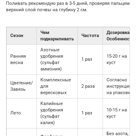
Поливать рекомендую раз в 3-5 дней, проверяя пальцем
верхний слой почвы на глубину 2 см.
Чем
Дозировка/
Сезон
Частота
подкармливать
Особенности
Азотные
Ранняя
удобрения
15-20 г на
1 раз
весна
(сульфат
куст
аммония)
Комплексные
Согласно
Цветение/
для
2 раза
инструкции
Завязь
вересковых
на упаковке
Калийные
удобрения
10-15 г на
Лето
1 раз
(сульфат
куст
калия)
Без азота,