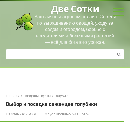
Перейти
Две Сотки
к
контенту
Ваш личный агроном онлайн. Советы
по выращиванию овощей, уходу за
садом и огородом, борьбе с
вредителями и болезнями растений
— всё для богатого урожая.
Поиск:
Главная
»
Плодовые кусты
»
Голубика
Выбор и посадка саженцев голубики
На чтение:
7 мин
Опубликовано:
24.05.2026