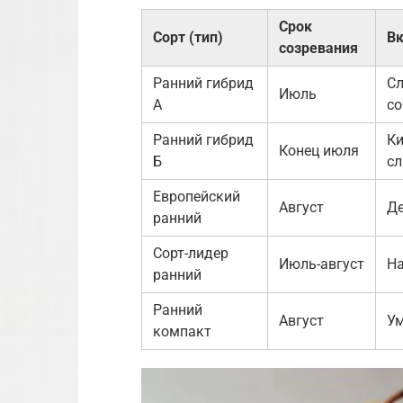
Срок
Сорт (тип)
Вк
созревания
Ранний гибрид
Сл
Июль
А
с
Ранний гибрид
Ки
Конец июля
Б
сл
Европейский
Август
Д
ранний
Сорт-лидер
Июль-август
Н
ранний
Ранний
Август
У
компакт