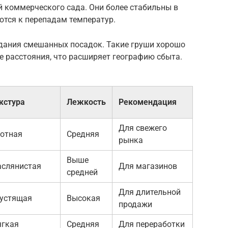
й коммерческого сада. Они более стабильны в
ются к перепадам температур.
дания смешанных посадок. Такие груши хорошо
е расстояния, что расширяет географию сбыта.
кстура
Лежкость
Рекомендация
Для свежего
отная
Средняя
рынка
Выше
слянистая
Для магазинов
средней
Для длительной
устящая
Высокая
продажи
гкая
Средняя
Для переработки