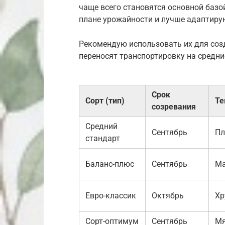
чаще всего становятся основной базо
плане урожайности и лучше адаптиру
Рекомендую использовать их для соз
переносят транспортировку на средни
Срок
Сорт (тип)
Те
созревания
Средний
Сентябрь
Пл
стандарт
Баланс-плюс
Сентябрь
Ма
Евро-классик
Октябрь
Хр
Сорт-оптимум
Сентябрь
Мя