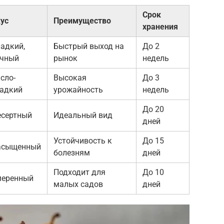
Срок
ус
Преимущество
хранения
адкий,
Быстрый выход на
До 2
очный
рынок
недель
сло-
Высокая
До 3
адкий
урожайность
недель
До 20
есертный
Идеальный вид
дней
Устойчивость к
До 15
асыщенный
болезням
дней
Подходит для
До 10
меренный
малых садов
дней