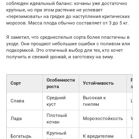
соблюден идеальный баланс: кочаны уже достаточно
крупные, но при этом растение не успевает
«перезимовать» на грядке до наступления критических
морозов. Масса плода обычно составляет от 3 до 5 кг.
Я заметил, что среднеспелые сорта более пластичны в
уходе. Они прощают небольшие ошибки с поливом или
подкормкой. Это отличный выбор для тех, кто хочет
получить и свежий урожай, и заготовку на зиму.
Особенности
Рек
Сорт
Устойчивость
роста
зон
Средний
Высокая к
Слава
Цен
куст
гнилям
Плотный
Лада
Морозостойкость
Ура
кочан
Крупный
Богатырь
К вредителям
Цен