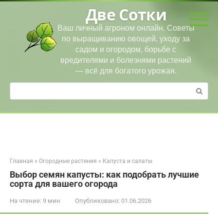
Перейти
Две Сотки
к
контенту
Ваш личный агроном онлайн. Советы
по выращиванию овощей, уходу за
садом и огородом, борьбе с
вредителями и болезнями растений
— всё для богатого урожая.
Поиск:
Главная
»
Огородные растения
»
Капуста и салаты
Выбор семян капусты: как подобрать лучшие
сорта для вашего огорода
На чтение:
9 мин
Опубликовано:
01.06.2026