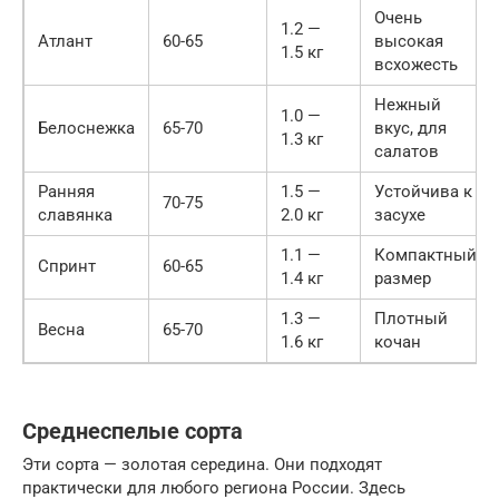
Очень
1.2 —
Атлант
60-65
высокая
1.5 кг
всхожесть
Нежный
1.0 —
Белоснежка
65-70
вкус, для
1.3 кг
салатов
Ранняя
1.5 —
Устойчива к
70-75
славянка
2.0 кг
засухе
1.1 —
Компактный
Спринт
60-65
1.4 кг
размер
1.3 —
Плотный
Весна
65-70
1.6 кг
кочан
Среднеспелые сорта
Эти сорта — золотая середина. Они подходят
практически для любого региона России. Здесь