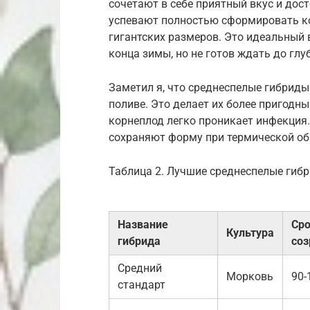
сочетают в себе приятный вкус и дос
успевают полностью сформировать ко
гигантских размеров. Это идеальный в
конца зимы, но не готов ждать до глу
Заметил я, что среднеспелые гибрид
поливе. Это делает их более пригодны
корнеплод легко проникает инфекция. 
сохраняют форму при термической об
Таблица 2. Лучшие среднеспелые гиб
Название
Ср
Культура
гибрида
соз
Средний
Морковь
90-
стандарт