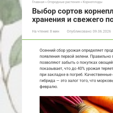
Главная
»
Огородные растения
»
Корнеплоды
Выбор сортов корнепл
хранения и свежего п
На чтение:
8 мин
Опубликовано:
09.06.2026
Осенний сбор урожая определяет про
появления первой зелени. Правильно
позволяют забыть о покупках овощей 
показывает, что до 40% урожая теряе
при закладке в погреб. Качественные
гибрида — это залог того, что морков
февралю.