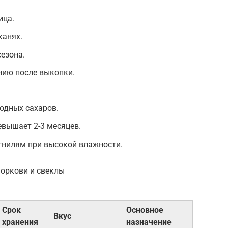
ица.
канях.
сезона.
нию после выкопки.
одных сахаров.
евышает 2-3 месяцев.
нилям при высокой влажности.
моркови и свеклы
Срок
Основное
Вкус
хранения
назначение