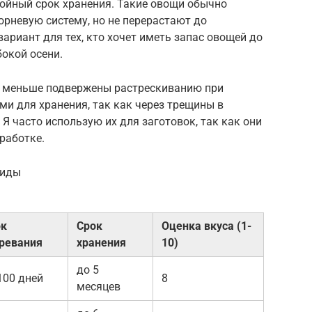
тойный срок хранения. Такие овощи обычно
рневую систему, но не перерастают до
ариант для тех, кто хочет иметь запас овощей до
бокой осени.
ы меньше подвержены растрескиванию при
ми для хранения, так как через трещины в
Я часто использую их для заготовок, так как они
работке.
риды
ок
Срок
Оценка вкуса (1-
ревания
хранения
10)
до 5
100 дней
8
месяцев