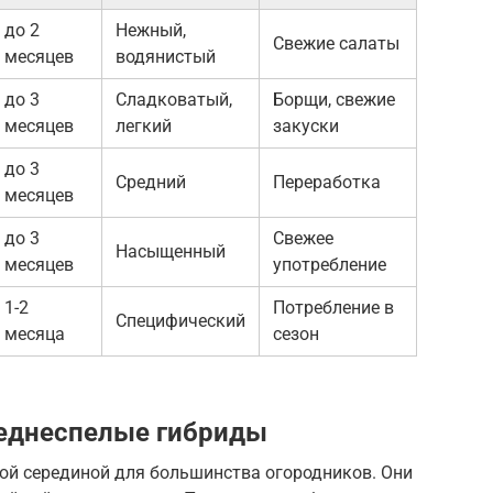
до 2
Нежный,
Свежие салаты
месяцев
водянистый
до 3
Сладковатый,
Борщи, свежие
месяцев
легкий
закуски
до 3
Средний
Переработка
месяцев
до 3
Свежее
Насыщенный
месяцев
употребление
1-2
Потребление в
Специфический
месяца
сезон
еднеспелые гибриды
той серединой для большинства огородников. Они