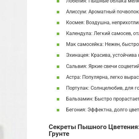
Лобелия: Пышные облака мелк
Алиссум: Ароматный почвопок
Космея: Воздушна, неприхотлив
Календула: Легкий самосев, о
Мак самосейка: Нежен, быстро
Эхинацея: Красива, устойчива 
Сальвия: Яркие свечи соцветий
Астра: Популярна, легко вырас
Портулак: Солнцелюбив, для г
Бальзамин: Быстро прорастает,
Бегония: Эффектна, долго цвет
Секреты Пышного Цветения:
Грунте