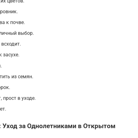
их цветов.
ровник.
а к почве.
тличный выбор.
 всходит.
к засухе.
.
тить из семян.
орок.
 прост в уходе.
ет.
 Уход за Однолетниками в Открытом