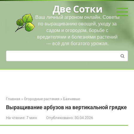
Перейти
Две Сотки
к
контенту
Ваш личный агроном онлайн. Советы
по выращиванию овощей, уходу за
садом и огородом, борьбе с
вредителями и болезнями растений
— всё для богатого урожая.
Поиск:
Главная
»
Огородные растения
»
Бахчевые
Выращивание арбузов на вертикальной грядке
На чтение:
7 мин
Опубликовано:
30.04.2026