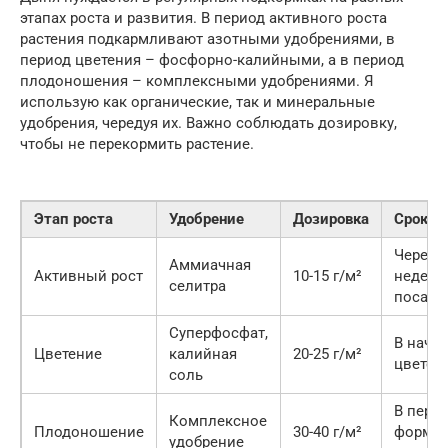
этапах роста и развития. В период активного роста
растения подкармливают азотными удобрениями, в
период цветения – фосфорно-калийными, а в период
плодоношения – комплексными удобрениями. Я
использую как органические, так и минеральные
удобрения, чередуя их. Важно соблюдать дозировку,
чтобы не перекормить растение.
Этап роста
Удобрение
Дозировка
Срок
Через 2
Аммиачная
Активный рост
10-15 г/м²
недели
селитра
посадк
Суперфосфат,
В нача
Цветение
калийная
20-25 г/м²
цветен
соль
В пери
Комплексное
Плодоношение
30-40 г/м²
формир
удобрение