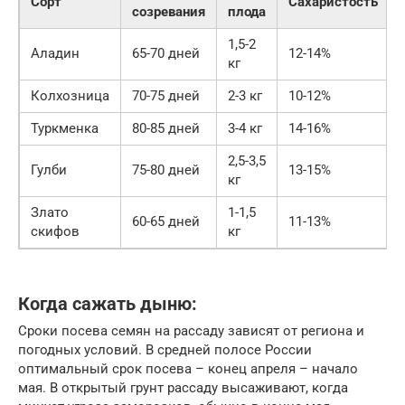
Сорт
Сахаристость
созревания
плода
1,5-2
Аладин
65-70 дней
12-14%
кг
Колхозница
70-75 дней
2-3 кг
10-12%
Туркменка
80-85 дней
3-4 кг
14-16%
2,5-3,5
Гулби
75-80 дней
13-15%
кг
Злато
1-1,5
60-65 дней
11-13%
скифов
кг
Когда сажать дыню:
Сроки посева семян на рассаду зависят от региона и
погодных условий. В средней полосе России
оптимальный срок посева – конец апреля – начало
мая. В открытый грунт рассаду высаживают, когда