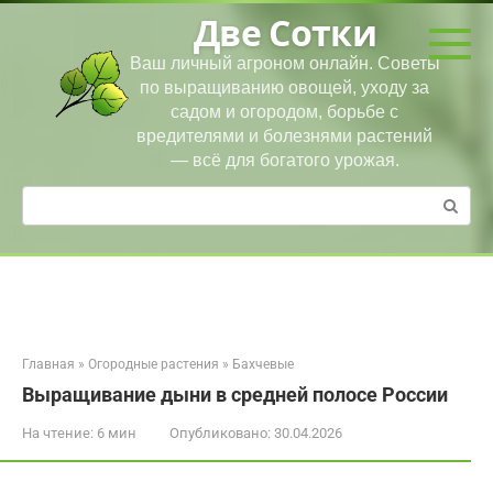
Перейти
Две Сотки
к
контенту
Ваш личный агроном онлайн. Советы
по выращиванию овощей, уходу за
садом и огородом, борьбе с
вредителями и болезнями растений
— всё для богатого урожая.
Поиск:
Главная
»
Огородные растения
»
Бахчевые
Выращивание дыни в средней полосе России
На чтение:
6 мин
Опубликовано:
30.04.2026