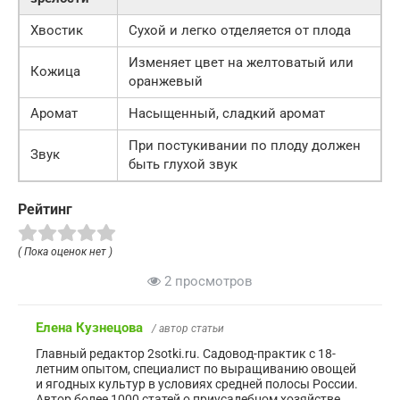
Хвостик
Сухой и легко отделяется от плода
Изменяет цвет на желтоватый или
Кожица
оранжевый
Аромат
Насыщенный, сладкий аромат
При постукивании по плоду должен
Звук
быть глухой звук
Рейтинг
( Пока оценок нет )
2 просмотров
Елена Кузнецова
/ автор статьи
Главный редактор 2sotki.ru. Садовод-практик с 18-
летним опытом, специалист по выращиванию овощей
и ягодных культур в условиях средней полосы России.
Автор более 1000 статей о приусадебном хозяйстве.