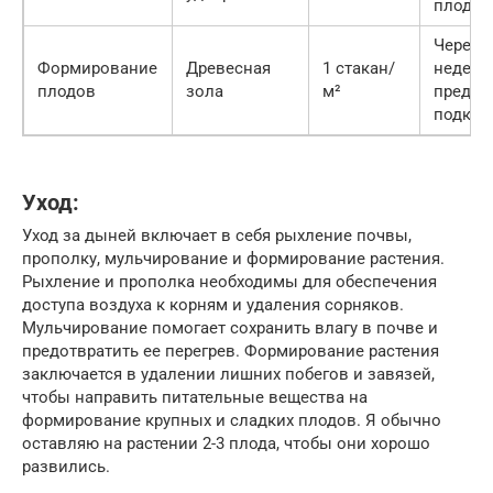
плодов
Через 2
Формирование
Древесная
1 стакан/
недели
плодов
зола
м²
преды
подкор
Уход:
Уход за дыней включает в себя рыхление почвы,
прополку, мульчирование и формирование растения.
Рыхление и прополка необходимы для обеспечения
доступа воздуха к корням и удаления сорняков.
Мульчирование помогает сохранить влагу в почве и
предотвратить ее перегрев. Формирование растения
заключается в удалении лишних побегов и завязей,
чтобы направить питательные вещества на
формирование крупных и сладких плодов. Я обычно
оставляю на растении 2-3 плода, чтобы они хорошо
развились.