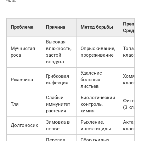
40%.
Препар
Проблема
Причина
Метод борьбы
Средст
Высокая
Мучнистая
влажность,
Опрыскивание,
Топаз (
роса
застой
прореживание
класс)
воздуха
Удаление
Грибковая
Хомят (
Ржавчина
больных
инфекция
класс)
листьев
Слабый
Биологический
Фитове
Тля
иммунитет
контроль,
(3 класс
растения
химия
Зимовка в
Рыхление,
Актара 
Долгоносик
почве
инсектициды
класс)
Перелив,
Сбор гнилых