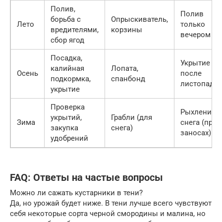
Полив,
Полив
борьба с
Опрыскиватель,
Лето
только
вредителями,
корзины
вечером
сбор ягод
Посадка,
Укрытие
калийная
Лопата,
Осень
после
подкормка,
спанбонд
листопада
укрытие
Проверка
Рыхление
укрытий,
Грабли (для
Зима
снега (при
закупка
снега)
заносах)
удобрений
FAQ: Ответы на частые вопросы
Можно ли сажать кустарники в тени?
Да, но урожай будет ниже. В тени лучше всего чувствуют
себя некоторые сорта черной смородины и малина, но