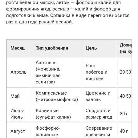
роста зеленой массы, летом — фосфор и калий для
формирования ягод, осенью — калий и фосфор для
подготовки к зиме. Органика в виде перегноя вносится
раз в два года ранней весной.
Дозиро
Месяц
Тип удобрения
Цель
(на куст
Азотные
Рост
(мочевина,
Апрель
побегов и
20-30 г
аммиачная
листьев
селитра)
Комплексные
Цветение и
Май
40-50 г
(Нитроаммофоска)
завязь
Июнь-
Калийные
Сладость и
30 г
Июль
(сульфат калия)
размер ягод
Фосфорно-
Созревание
Август
40 г
калийные
древесины