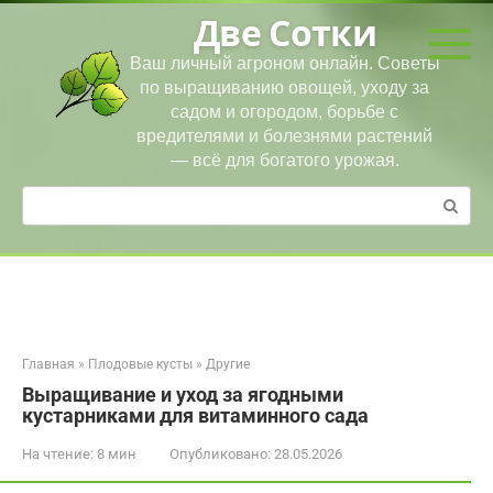
Перейти
Две Сотки
к
контенту
Ваш личный агроном онлайн. Советы
по выращиванию овощей, уходу за
садом и огородом, борьбе с
вредителями и болезнями растений
— всё для богатого урожая.
Поиск:
Главная
»
Плодовые кусты
»
Другие
Выращивание и уход за ягодными
кустарниками для витаминного сада
На чтение:
8 мин
Опубликовано:
28.05.2026