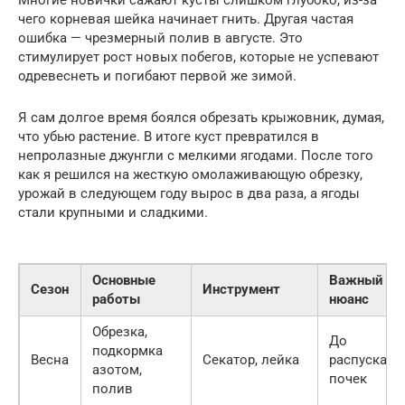
Многие новички сажают кусты слишком глубоко, из-за
чего корневая шейка начинает гнить. Другая частая
ошибка — чрезмерный полив в августе. Это
стимулирует рост новых побегов, которые не успевают
одревеснеть и погибают первой же зимой.
Я сам долгое время боялся обрезать крыжовник, думая,
что убью растение. В итоге куст превратился в
непролазные джунгли с мелкими ягодами. После того
как я решился на жесткую омолаживающую обрезку,
урожай в следующем году вырос в два раза, а ягоды
стали крупными и сладкими.
Основные
Важный
Сезон
Инструмент
работы
нюанс
Обрезка,
До
подкормка
Весна
Секатор, лейка
распускани
азотом,
почек
полив