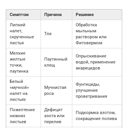
Симптом
Причина
Решение
Липкий
Обработка
налет,
мыльным
Тля
скрученные
раствором или
листья
Фитовермом
Мелкие
Опрыскивание
желтые
Паутинный
водой, применение
точки,
клещ
акарицидов
паутинка
Белый
Фунгициды,
«мучной»
Мучнистая
улучшение
налет на
роса
проветривания
листьях
Пожелтение
Дефицит
Подкормка азотом,
нижних
азота или
сокращение полива
листьев
перелив