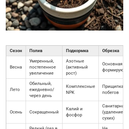
Сезон
Полив
Подкормка
Обрезка
Умеренный,
Азотные
Основная
Весна
постепенное
(активный
формирующ
увеличение
рост)
Обильный,
Комплексные
Прищипка
Лето
ежедневно/
NPK
побегов
через день
Санитарная
Калий и
Осень
Сокращенный
(удаление
фосфор
сухих)
Редкий (раз в
Не