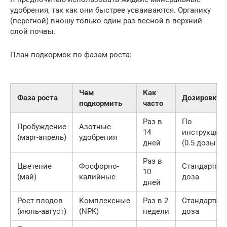
удобрения, так как они быстрее усваиваются. Органику
(перегной) вношу только один раз весной в верхний
слой почвы.
План подкормок по фазам роста:
Чем
Как
Фаза роста
Дозировка
подкормить
часто
Раз в
По
Пробуждение
Азотные
14
инструкции
(март-апрель)
удобрения
дней
(0.5 дозы)
Раз в
Цветение
Фосфорно-
Стандартна
10
(май)
калийные
доза
дней
Рост плодов
Комплексные
Раз в 2
Стандартна
(июнь-август)
(NPK)
недели
доза