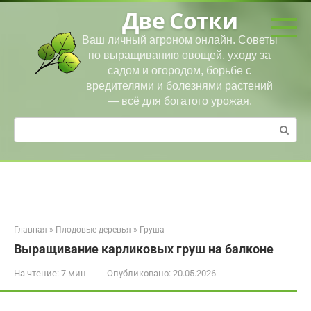
Перейти
Две Сотки
к
контенту
Ваш личный агроном онлайн. Советы
по выращиванию овощей, уходу за
садом и огородом, борьбе с
вредителями и болезнями растений
— всё для богатого урожая.
Поиск:
Главная
»
Плодовые деревья
»
Груша
Выращивание карликовых груш на балконе
На чтение:
7 мин
Опубликовано:
20.05.2026