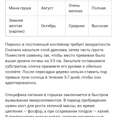
Очень
Мини-груша
Август
Полная
мелкие
Зимняя
желтая
Октябрь
Средние
Высокая
(карлик)
Перенос в постоянный контейнер требует аккуратности.
Сначала насыпьте слой дренажа, затем часть грунта.
Поместите саженец так, чтобы место прививки было
выше уровня почвы на 3-5 см. Засыпьте оставшимся
субстратом, слегка прижмите его руками и обильно
полейте. После пересадки дерево нельзя ставить под
прямые лучи солнца в течение 5-7 дней, чтобы оно
адаптировалось.
Специфика питания в горшках заключается в быстром
вымывании микроэлементов. В период пробуждения
нужен азот для роста зеленой массы, во время
цветения — фосфор, а при созревании плодов — калий.
Я предпочитаю использовать жидкие минеральные