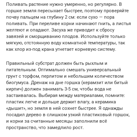
Поливать растение нужно умеренно, но регулярно. В
горшке земля пересыхает быстрее, поэтому проверяйте
почву пальцем на глубину 2 см: если сухо — пора
поливать. При переливе корни начинают гнить, а листья
желтеют и опадают. Засуха же приводит к сбросу
завязей и сморщиванию плодов. Используйте только
мягкую, отстоянную воду комнатной температуры, так
как хлор из-под крана угнетает корневую систему.
Правильный субстрат должен быть рыхлым и
питательным. Оптимально смешать универсальный
грунт с торфом, перлитом и небольшим количеством
биогумуса. Дренаж на дне горшка (керамзит или битый
кирпич) должен занимать 3-5 см, чтобы вода не
застаивалась. Выбирая между материалами, помните:
пластик легче и дольше держит влагу, а керамика
«дышит», но земля в ней сохнет быстрее. Я однажды
посадил дерево в слишком узкий пластиковый горшок,
и корни за считанные месяцы заполнили всё
пространство, что замедлило рост.