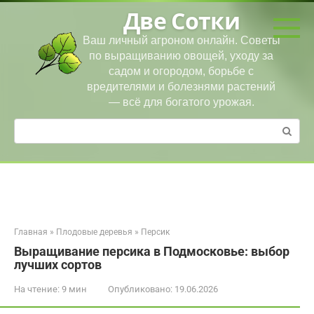
Перейти
Две Сотки
к
контенту
Ваш личный агроном онлайн. Советы
по выращиванию овощей, уходу за
садом и огородом, борьбе с
вредителями и болезнями растений
— всё для богатого урожая.
Поиск:
Главная
»
Плодовые деревья
»
Персик
Выращивание персика в Подмосковье: выбор
лучших сортов
На чтение:
9 мин
Опубликовано:
19.06.2026