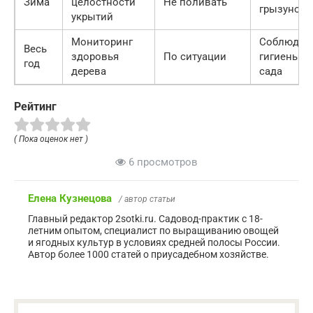
Зима
целостности
Не поливать
грызунов
укрытий
Мониторинг
Соблюден
Весь
здоровья
По ситуации
гигиены
год
дерева
сада
Рейтинг
( Пока оценок нет )
6 просмотров
Елена Кузнецова
/ автор статьи
Главный редактор 2sotki.ru. Садовод-практик с 18-
летним опытом, специалист по выращиванию овощей
и ягодных культур в условиях средней полосы России.
Автор более 1000 статей о приусадебном хозяйстве.