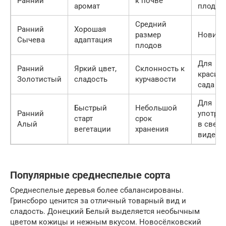
Ранний
к почве
аромат
плодов
Средний
Ранний
Хорошая
размер
Новичк
Сычева
адаптация
плодов
Для
Ранний
Яркий цвет,
Склонность к
красив
Золотистый
сладость
курчавости
сада
Для
Быстрый
Небольшой
Ранний
употре
старт
срок
Алый
в свеж
вегетации
хранения
виде
Популярные среднеспелые сорта
Среднеспелые деревья более сбалансированы.
Гринсборо ценится за отличный товарный вид и
сладость. Донецкий Белый выделяется необычным
цветом кожицы и нежным вкусом. Новосёлковский