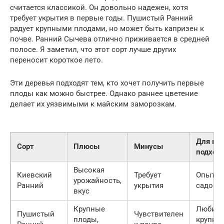
считается классикой. Он довольно надежен, хотя
требует укрытия в первые годы. Пушистый Ранний
радует крупными плодами, но может быть капризен к
почве. Ранний Сычева отлично приживается в средней
полосе. Я заметил, что этот сорт лучше других
переносит короткое лето.
Эти деревья подходят тем, кто хочет получить первые
плоды как можно быстрее. Однако раннее цветение
делает их уязвимыми к майским заморозкам.
Для ког
Сорт
Плюсы
Минусы
подход
Высокая
Киевский
Требует
Опытн
урожайность,
Ранний
укрытия
садово
вкус
Крупные
Любите
Пушистый
Чувствителен
плоды,
крупны