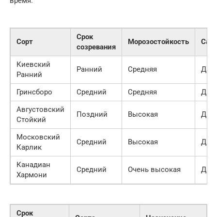
время.
Срок
Сорт
Морозостойкость
Сам
созревания
Киевский
Ранний
Средняя
Да
Ранний
Гринсборо
Средний
Средняя
Да
Августовский
Поздний
Высокая
Да
Стойкий
Московский
Средний
Высокая
Да
Карлик
Канадиан
Средний
Очень высокая
Да
Хармони
Срок