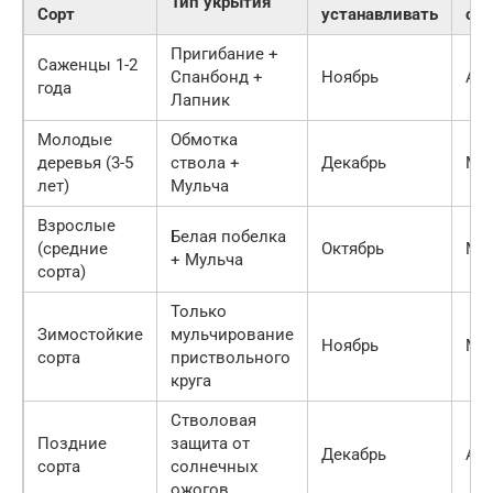
Тип укрытия
Сорт
устанавливать
сн
Пригибание +
Саженцы 1-2
Спанбонд +
Ноябрь
Ап
года
Лапник
Молодые
Обмотка
деревья (3-5
ствола +
Декабрь
Ма
лет)
Мульча
Взрослые
Белая побелка
(средние
Октябрь
Ма
+ Мульча
сорта)
Только
Зимостойкие
мульчирование
Ноябрь
Ма
сорта
приствольного
круга
Стволовая
Поздние
защита от
Декабрь
Ап
сорта
солнечных
ожогов