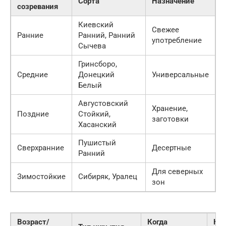
Сорта
Назначение
созревания
Киевский
Свежее
Ранние
Ранний, Ранний
употребление
Сычева
Гринсборо,
Средние
Донецкий
Универсальные
Белый
Августовский
Хранение,
Поздние
Стойкий,
заготовки
Хасанский
Пушистый
Сверхранние
Десертные
Ранний
Для северных
Зимостойкие
Сибиряк, Уралец
зон
Возраст/
Когда
Ког