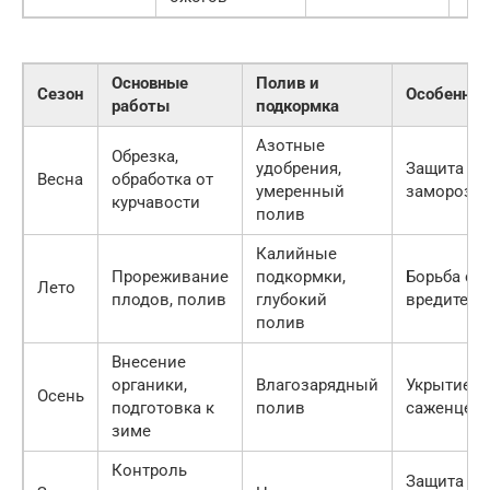
Основные
Полив и
Сезон
Особеннос
работы
подкормка
Азотные
Обрезка,
удобрения,
Защита от
Весна
обработка от
умеренный
заморозк
курчавости
полив
Калийные
Прореживание
подкормки,
Борьба с
Лето
плодов, полив
глубокий
вредителя
полив
Внесение
органики,
Влагозарядный
Укрытие
Осень
подготовка к
полив
саженцев
зиме
Контроль
Защита от