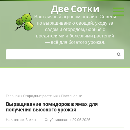
Перейти
Две Сотки
к
контенту
Ваш личный агроном онлайн. Советы
по выращиванию овощей, уходу за
садом и огородом, борьбе с
вредителями и болезнями растений
— всё для богатого урожая.
Поиск:
Главная
»
Огородные растения
»
Пасленовые
Выращивание помидоров в ямах для
получения высокого урожая
На чтение:
8 мин
Опубликовано:
29.06.2026