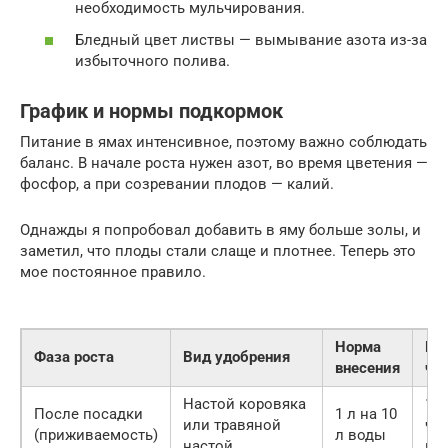
необходимость мульчирования.
Бледный цвет листвы — вымывание азота из-за
избыточного полива.
График и нормы подкормок
Питание в ямах интенсивное, поэтому важно соблюдать
баланс. В начале роста нужен азот, во время цветения —
фосфор, а при созревании плодов — калий.
Однажды я попробовал добавить в яму больше золы, и
заметил, что плоды стали слаще и плотнее. Теперь это
мое постоянное правило.
Норма
Ка
Фаза роста
Вид удобрения
внесения
ча
Настой коровяка
1 р
После посадки
1 л на 10
или травяной
чер
(приживаемость)
л воды
настой
не