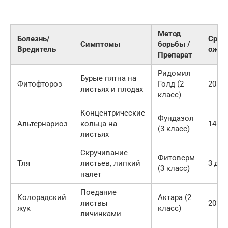
Метод
Болезнь/
Срок
Симптомы
борьбы /
Вредитель
ожид
Препарат
Ридомил
Бурые пятна на
Фитофтороз
Голд (2
20 д
листьях и плодах
класс)
Концентрические
Фундазол
Альтернариоз
кольца на
14 д
(3 класс)
листьях
Скручивание
Фитоверм
Тля
листьев, липкий
3 дня
(3 класс)
налет
Поедание
Колорадский
Актара (2
листвы
20 д
жук
класс)
личинками