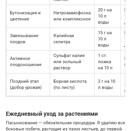
20 г на
Раз
Бутонизация и
Нитроаммофоска
10 л
14
цветение
или комплексное
воды
дн
15 г на
Раз
Завязывание
Калийная
10 л
10-
плодов
селитра
воды
дн
Сульфат калия
1 ст.
Активное
Раз
или зольный
ложка
плодоношение
не
раствор
на 10 л
1 р
Поздний этап
Борная кислота
2 г на 10
за
(добор урожая)
(по листу)
л воды
се
Ежедневный уход за растениями
Пасынкование — обязательная процедура. Я удаляю все
боковые побеги, растущие из пазух листьев, до первой