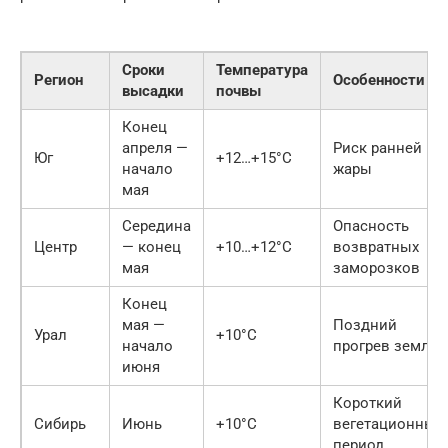
Сроки
Температура
Регион
Особенности
высадки
почвы
Конец
апреля —
Риск ранней
Юг
+12…+15°C
начало
жары
мая
Середина
Опасность
Центр
— конец
+10…+12°C
возвратных
мая
заморозков
Конец
мая —
Поздний
Урал
+10°C
начало
прогрев земли
июня
Короткий
Сибирь
Июнь
+10°C
вегетационный
период