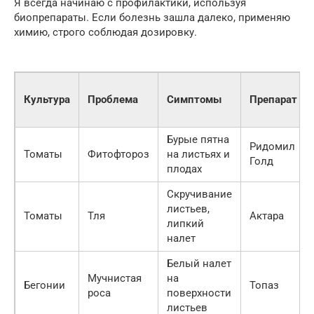
Я всегда начинаю с профилактики, используя
биопрепараты. Если болезнь зашла далеко, применяю
химию, строго соблюдая дозировку.
Культура
Проблема
Симптомы
Препарат
Бурые пятна
Ридомил
Томаты
Фитофтороз
на листьях и
Голд
плодах
Скручивание
листьев,
Томаты
Тля
Актара
липкий
налет
Белый налет
Мучнистая
на
Бегонии
Топаз
роса
поверхности
листьев