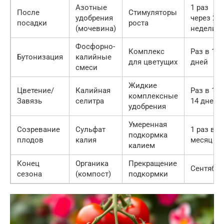
Азотные
1 раз
После
Стимуляторы
удобрения
через 2
посадки
роста
(мочевина)
недели
Фосфорно-
Комплекс
Раз в 14
Бутонизация
калийные
для цветущих
дней
смеси
Жидкие
Цветение/
Калийная
Раз в 10-
комплексные
Завязь
селитра
14 дней
удобрения
Умеренная
Созревание
Сульфат
1 раз в
подкормка
плодов
калия
месяц
калием
Конец
Органика
Прекращение
Сентябрь
сезона
(компост)
подкормки