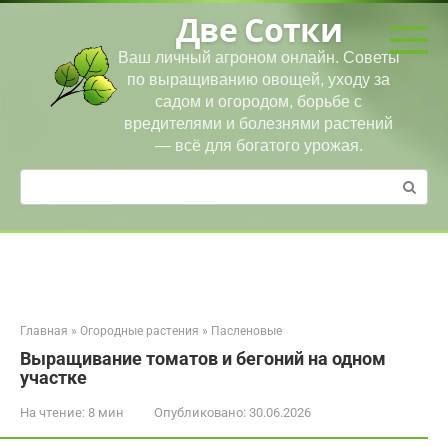
Перейти
Две Сотки
к
контенту
Ваш личный агроном онлайн. Советы
по выращиванию овощей, уходу за
садом и огородом, борьбе с
вредителями и болезнями растений
— всё для богатого урожая.
Поиск:
Главная
»
Огородные растения
»
Пасленовые
Выращивание томатов и бегоний на одном
участке
На чтение:
8 мин
Опубликовано:
30.06.2026