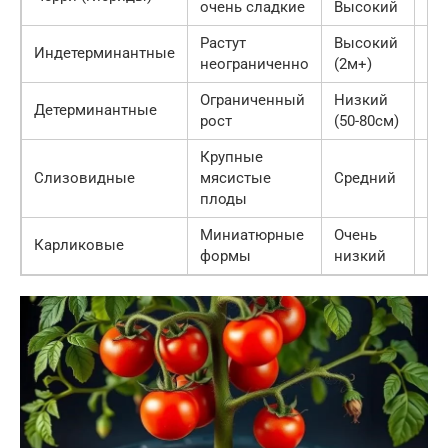
очень сладкие
Высокий
вы
Растут
Высокий
Индетерминантные
Вы
неограниченно
(2м+)
Ограниченный
Низкий
Детерминантные
Ср
рост
(50-80см)
Крупные
Слизовидные
мясистые
Средний
Ср
плоды
Миниатюрные
Очень
Ни
Карликовые
формы
низкий
Ср