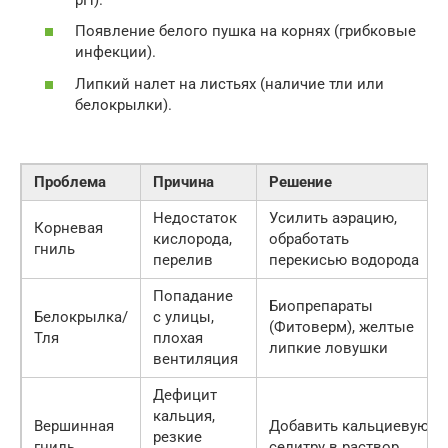
Появление белого пушка на корнях (грибковые
инфекции).
Липкий налет на листьях (наличие тли или
белокрылки).
Проблема
Причина
Решение
Недостаток
Усилить аэрацию,
Корневая
кислорода,
обработать
гниль
перелив
перекисью водорода
Попадание
Биопрепараты
Белокрылка/
с улицы,
(Фитоверм), желтые
Тля
плохая
липкие ловушки
вентиляция
Дефицит
кальция,
Вершинная
Добавить кальциевую
резкие
гниль
селитру в раствор