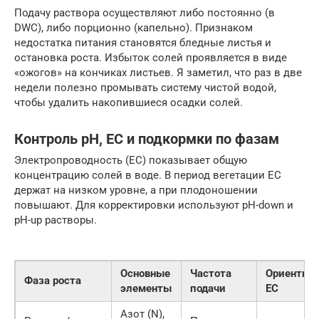
Подачу раствора осуществляют либо постоянно (в
DWC), либо порционно (капельно). Признаком
недостатка питания становятся бледные листья и
остановка роста. Избыток солей проявляется в виде
«ожогов» на кончиках листьев. Я заметил, что раз в две
недели полезно промывать систему чистой водой,
чтобы удалить накопившиеся осадки солей.
Контроль pH, EC и подкормки по фазам
Электропроводность (EC) показывает общую
концентрацию солей в воде. В период вегетации EC
держат на низком уровне, а при плодоношении
повышают. Для корректировки используют pH-down и
pH-up растворы.
Основные
Частота
Ориентир
Фаза роста
элементы
подачи
EC
Азот (N),