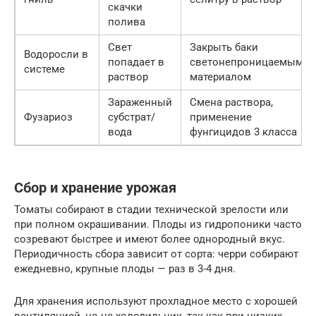
скачки
полива
Свет
Закрыть баки
Водоросли в
попадает в
светонепроницаемым
системе
раствор
материалом
Зараженный
Смена раствора,
Фузариоз
субстрат/
применение
вода
фунгицидов 3 класса
Сбор и хранение урожая
Томаты собирают в стадии технической зрелости или
при полном окрашивании. Плоды из гидропоники часто
созревают быстрее и имеют более однородный вкус.
Периодичность сбора зависит от сорта: черри собирают
ежедневно, крупные плоды — раз в 3-4 дня.
Для хранения используют прохладное место с хорошей
вентиляцией, но не холодильник, так как при низких