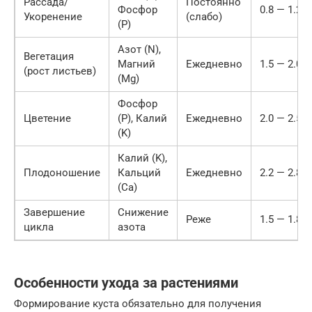
Рассада/
Постоянно
Фосфор
0.8 — 1.2
Укоренение
(слабо)
(P)
Азот (N),
Вегетация
Магний
Ежедневно
1.5 — 2.0
(рост листьев)
(Mg)
Фосфор
Цветение
(P), Калий
Ежедневно
2.0 — 2.5
(K)
Калий (K),
Плодоношение
Кальций
Ежедневно
2.2 — 2.8
(Ca)
Завершение
Снижение
Реже
1.5 — 1.8
цикла
азота
Особенности ухода за растениями
Формирование куста обязательно для получения