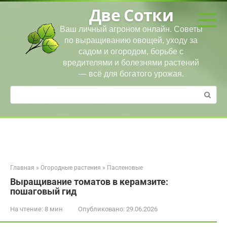
Перейти
Две Сотки
к
контенту
Ваш личный агроном онлайн. Советы
по выращиванию овощей, уходу за
садом и огородом, борьбе с
вредителями и болезнями растений
— всё для богатого урожая.
Поиск:
Главная
»
Огородные растения
»
Пасленовые
Выращивание томатов в керамзите:
пошаговый гид
На чтение:
8 мин
Опубликовано:
29.06.2026