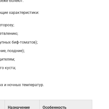
реже болеют.
ющие характеристики:
торозу;
етвлению;
рупных биф-томатов);
ие, поздние);
дителям;
го куста;
х и ночных температур.
Назначение
Особенность