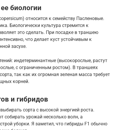
 ее биологии
copersicum) относится к семейству Пасленовые.
ка. Биологически культура стремится к
зволяет это сделать. При посадке в траншею
интенсивно, что делает куст устойчивым к
нной засухе.
тений: индетерминантные (высокорослые, растут
рослые, с ограниченным ростом). В траншеях
рта, так как их огромная зеленая масса требует
ощных корней.
ов и гибридов
выбирать сорта с высокой энергией роста.
 собирать урожай несколько волн, а
трой уборки. Я заметил, что гибриды F1 обычно