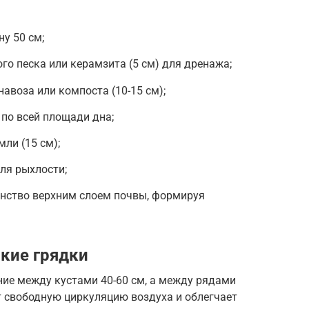
у 50 см;
го песка или керамзита (5 см) для дренажа;
авоза или компоста (10-15 см);
по всей площади дна;
ли (15 см);
ля рыхлости;
нство верхним слоем почвы, формируя
окие грядки
ние между кустами 40-60 см, а между рядами
т свободную циркуляцию воздуха и облегчает