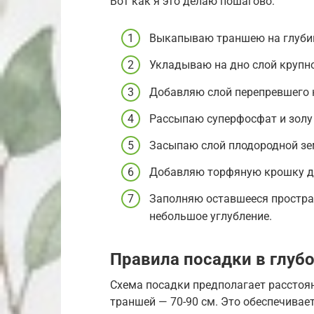
Вот как я это делаю пошагово:
Выкапываю траншею на глубин
Укладываю на дно слой крупно
Добавляю слой перепревшего н
Рассыпаю суперфосфат и золу 
Засыпаю слой плодородной зем
Добавляю торфяную крошку д
Заполняю оставшееся простра
небольшое углубление.
Правила посадки в глуб
Схема посадки предполагает расстоя
траншей — 70-90 см. Это обеспечивае