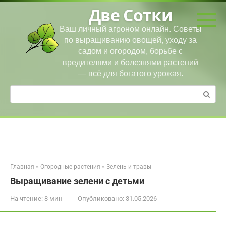
Перейти
Две Сотки
к
контенту
Ваш личный агроном онлайн. Советы
по выращиванию овощей, уходу за
садом и огородом, борьбе с
вредителями и болезнями растений
— всё для богатого урожая.
Поиск:
Главная
»
Огородные растения
»
Зелень и травы
Выращивание зелени с детьми
На чтение:
8 мин
Опубликовано:
31.05.2026