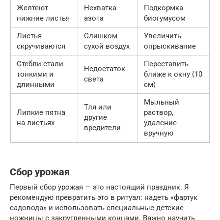
Желтеют
Нехватка
Подкормка
нижние листья
азота
биогумусом
Листья
Слишком
Увеличить
скручиваются
сухой воздух
опрыскивание
Стебли стали
Переставить
Недостаток
тонкими и
ближе к окну (10
света
длинными
см)
Мыльный
Тля или
Липкие пятна
раствор,
другие
на листьях
удаление
вредители
вручную
Сбор урожая
Первый сбор урожая — это настоящий праздник. Я
рекомендую превратить это в ритуал: надеть «фартук
садовода» и использовать специальные детские
ножницы с закругленными концами. Важно научить