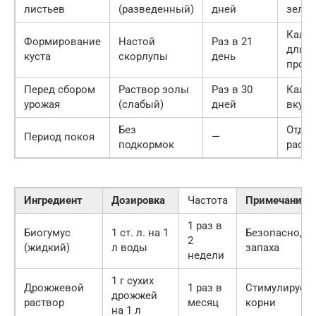
листьев
(разведенный)
дней
зеле
Каль
Формирование
Настой
Раз в 21
для
куста
скорлупы
день
проч
Перед сбором
Раствор золы
Раз в 30
Калий
урожая
(слабый)
дней
вкуса
Без
Отды
Период покоя
—
подкормок
расте
Ингредиент
Дозировка
Частота
Примечание
1 раз в
Биогумус
1 ст. л. на 1
Безопасно, б
2
(жидкий)
л воды
запаха
недели
1 г сухих
Дрожжевой
1 раз в
Стимулирует
дрожжей
раствор
месяц
корни
на 1 л