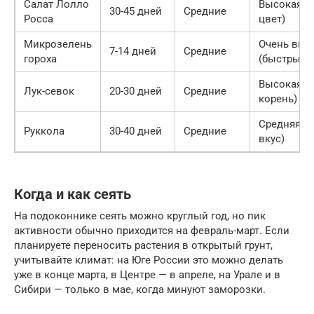
Салат Лолло
Высокая (
30-45 дней
Средние
Росса
цвет)
Микрозелень
Очень выс
7-14 дней
Средние
гороха
(быстрый р
Высокая (
Лук-севок
20-30 дней
Средние
корень)
Средняя (
Руккола
30-40 дней
Средние
вкус)
Когда и как сеять
На подоконнике сеять можно круглый год, но пик
активности обычно приходится на февраль-март. Если
планируете переносить растения в открытый грунт,
учитывайте климат: на Юге России это можно делать
уже в конце марта, в Центре — в апреле, на Урале и в
Сибири — только в мае, когда минуют заморозки.