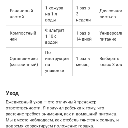
1 кожура
1 раз в
Банановый
Для сочности
на 1 л
3
настой
листьев
воды
недели
Фильтрат
Компостный
1 раз в
Универсальн
1:10 с
чай
14 дней
питание
водой
По
Органик-микс
инструкции
1 раз в
Выбирать
(магазинный)
на
месяц
класс 3 или 4
упаковке
Уход
Ежедневный уход — это отличный тренажер
ответственности. Я приучил ребенка к тому, что
растение требует внимания, как и домашний питомец.
Мы вместе наблюдаем, как стебель тянется к солнцу, и
вовремя корректируем положение горшка.