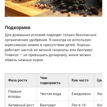
Подкормки
Для домашних условий подходят только безопасные
органические удобрения. Я никогда не использую
агрессивную химию в присутствии детей. Хорошо
работает настой из яичной скорлупы или биогумус.
Главное — не превышать дозировку, иначе можно
обжечь нежные корни.
Чем
Фаза роста
Как часто
Цель
подкормить
Первые
Чистая вода
Ежедневно
Увла
всходы
Активный рост
Биогумус
Раз в 14
Азот 