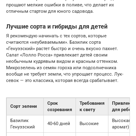
прощают мелкие ошибки в поливе, что делает их
отличным стартом для юного садовода.
Лучшие сорта и гибриды для детей
Я рекомендую начинать с тех сортов, которые
считаются «неубиваемыми». Базилик сорта
«Генуэзский» растет быстро и очень вкусно пахнет.
Салат «Лолло Росса» привлекает детей своим
необычным кудрявым видом и красным оттенком.
Микрозелень из семян гороха или подсолнечника
вообще не требует земли, что упрощает процесс. Лук-
севок — это классика, которая всегда срабатывает.
Срок
Требования
Привлекат
Сорт зелени
созревания
к свету
для ребен
Базилик
Высокая (
40-60 дней
Высокие
Генуэзский
аромат)