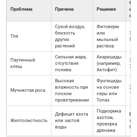
Опа
Проблема
Причина
Решение
и с
ож
Сухой воздух,
Фитоверм
близость
или
3 к
Тля
других
мыльный
5 д
растений
раствор
Сильная жара,
Акарициды
Паутинный
3 к
отсутствие
(например,
клещ
7 д
полива
Актофит)
Высокая
Фунгициды
влажность при
на основе
2-3
Мучнистая роса
плохом
серы или
14-
проветривании
Топаз
Подкормка
Дефицит азота
Без
азотом,
Желтолистность
или застой
хим
проверка
воды
бе
дренажа