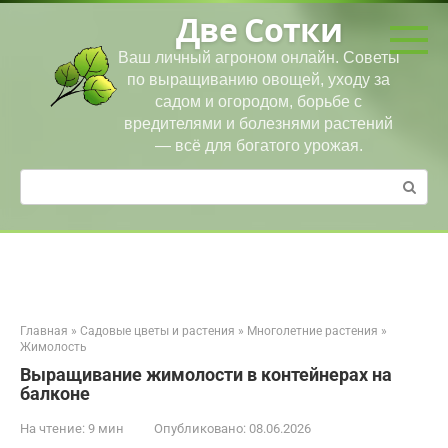
Перейти
Две Сотки
к
контенту
Ваш личный агроном онлайн. Советы
по выращиванию овощей, уходу за
садом и огородом, борьбе с
вредителями и болезнями растений
— всё для богатого урожая.
Поиск:
Главная
»
Садовые цветы и растения
»
Многолетние растения
»
Жимолость
Выращивание жимолости в контейнерах на
балконе
На чтение:
9 мин
Опубликовано:
08.06.2026