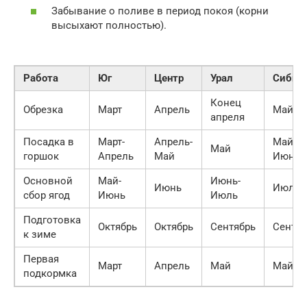
Забывание о поливе в период покоя (корни
высыхают полностью).
Работа
Юг
Центр
Урал
Сибир
Конец
Обрезка
Март
Апрель
Май
апреля
Посадка в
Март-
Апрель-
Май-
Май
горшок
Апрель
Май
Июнь
Основной
Май-
Июнь-
Июнь
Июль
сбор ягод
Июнь
Июль
Подготовка
Октябрь
Октябрь
Сентябрь
Сентяб
к зиме
Первая
Март
Апрель
Май
Май
подкормка