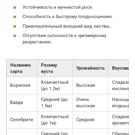
Устойчивость к мучнистой росе.
Способность к быстрому плодоношению.
Привлекательный внешний вид листвы.
Отсутствие склонности к чрезмерному
разрастанию.
Название
Размер
Урожайность
Вкусовые 
сорта
куста
Компактный
Сладкая, с
Борхелия
Высокая
(до 1.2м)
кислинко
Средний (до
Очень
Насыщенн
Баяда
1.5м)
высокая
ягодный
Компактный
Сладкая,
Селебрити
Средняя
(до 1м)
ароматная
Средний (до
Сбаланси