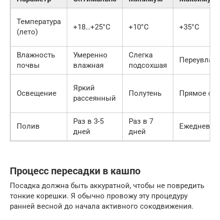
Температура
+18…+25°C
+10°C
+35°C
(лето)
Влажность
Умеренно
Слегка
Переувлаж
почвы
влажная
подсохшая
Яркий
Освещение
Полутень
Прямое со
рассеянный
Раз в 3-5
Раз в 7
Полив
Ежедневно
дней
дней
Процесс пересадки в кашпо
Посадка должна быть аккуратной, чтобы не повредить
тонкие корешки. Я обычно провожу эту процедуру
ранней весной до начала активного сокодвижения.