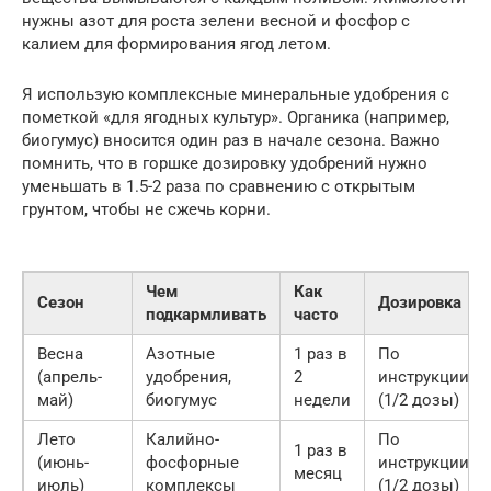
нужны азот для роста зелени весной и фосфор с
калием для формирования ягод летом.
Я использую комплексные минеральные удобрения с
пометкой «для ягодных культур». Органика (например,
биогумус) вносится один раз в начале сезона. Важно
помнить, что в горшке дозировку удобрений нужно
уменьшать в 1.5-2 раза по сравнению с открытым
грунтом, чтобы не сжечь корни.
Чем
Как
Сезон
Дозировка
подкармливать
часто
Весна
Азотные
1 раз в
По
(апрель-
удобрения,
2
инструкции
май)
биогумус
недели
(1/2 дозы)
Лето
Калийно-
По
1 раз в
(июнь-
фосфорные
инструкции
месяц
июль)
комплексы
(1/2 дозы)