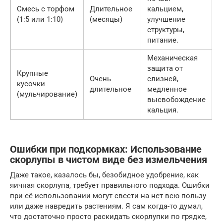
Смесь с торфом
Длительное
кальцием,
р
(1:5 или 1:10)
(месяцы)
улучшение
структуры,
к
питание.
Механическая
защита от
Крупные
Очень
слизней,
кусочки
ц
длительное
медленное
(мульчирование)
к
высвобождение
кальция.
Ошибки при подкормках: Использование
скорлупы в чистом виде без измельчения
Даже такое, казалось бы, безобидное удобрение, как
яичная скорлупа, требует правильного подхода. Ошибки
при её использовании могут свести на нет всю пользу
или даже навредить растениям. Я сам когда-то думал,
что достаточно просто раскидать скорлупки по грядке,