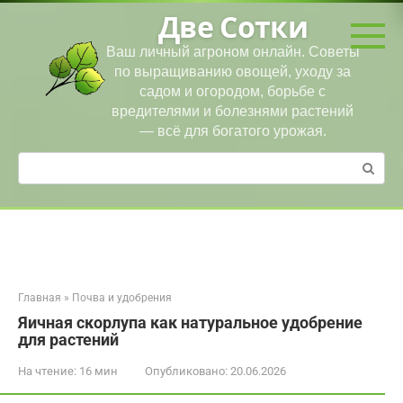
Перейти
Две Сотки
к
контенту
Ваш личный агроном онлайн. Советы
по выращиванию овощей, уходу за
садом и огородом, борьбе с
вредителями и болезнями растений
— всё для богатого урожая.
Поиск:
Главная
»
Почва и удобрения
Яичная скорлупа как натуральное удобрение
для растений
На чтение:
16 мин
Опубликовано:
20.06.2026