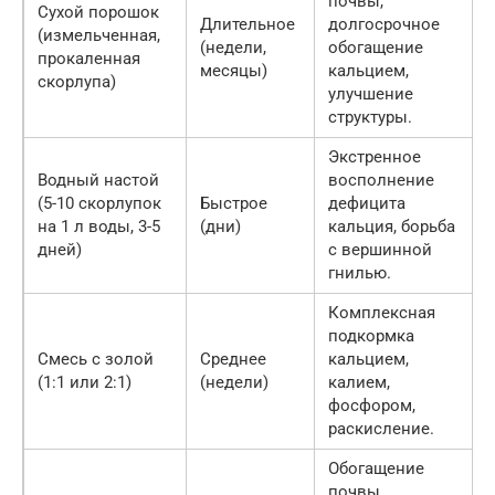
почвы,
Сухой порошок
Длительное
долгосрочное
(измельченная,
(недели,
обогащение
прокаленная
я
месяцы)
кальцием,
скорлупа)
улучшение
р
структуры.
Экстренное
Водный настой
восполнение
(5-10 скорлупок
Быстрое
дефицита
о
на 1 л воды, 3-5
(дни)
кальция, борьба
к
дней)
с вершинной
гнилью.
Комплексная
подкормка
Смесь с золой
Среднее
кальцием,
(1:1 или 2:1)
(недели)
калием,
фосфором,
раскисление.
Обогащение
Р
почвы