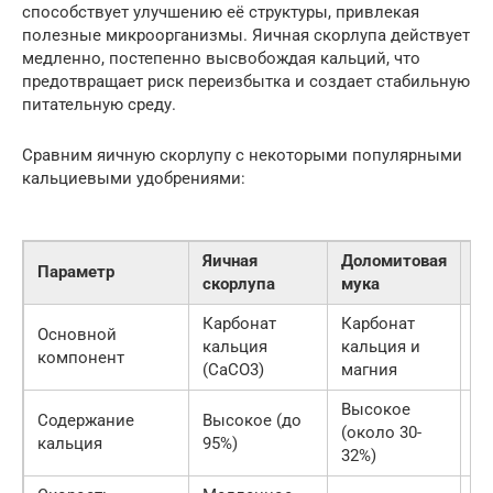
способствует улучшению её структуры, привлекая
полезные микроорганизмы. Яичная скорлупа действует
медленно, постепенно высвобождая кальций, что
предотвращает риск переизбытка и создает стабильную
питательную среду.
Сравним яичную скорлупу с некоторыми популярными
кальциевыми удобрениями:
Яичная
Доломитовая
Параметр
С
скорлупа
мука
Карбонат
Карбонат
Основной
Ф
кальция
кальция и
компонент
ка
(CaCO3)
магния
Высокое
Содержание
Высокое (до
С
(около 30-
кальция
95%)
(о
32%)