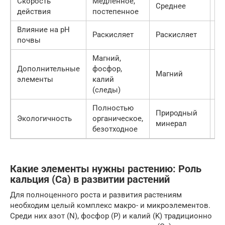
Скорость
Медленное,
Среднее
Б
действия
постепенное
Влияние на pH
Не
Раскисляет
Раскисляет
почвы
сл
Магний,
Дополнительные
фосфор,
Магний
Ф
элементы
калий
(следы)
Полностью
Природный
М
Экологичность
органическое,
минерал
уд
безотходное
Какие элементы нужны растению: Роль
кальция (Ca) в развитии растений
Для полноценного роста и развития растениям
необходим целый комплекс макро- и микроэлементов.
Среди них азот (N), фосфор (P) и калий (K) традиционно