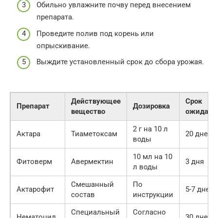
Обильно увлажните почву перед внесением
препарата.
Проведите полив под корень или
опрыскивание.
Выждите установленный срок до сбора урожая.
Действующее
Срок
Препарат
Дозировка
вещество
ожидани
2 г на 10 л
Актара
Тиаметоксам
20 дней
воды
10 мл на 10
Фитоверм
Авермектин
3 дня
л воды
Смешанный
По
Актарофит
5-7 дней
состав
инструкции
Специальный
Согласно
Нематоцид
30 дней