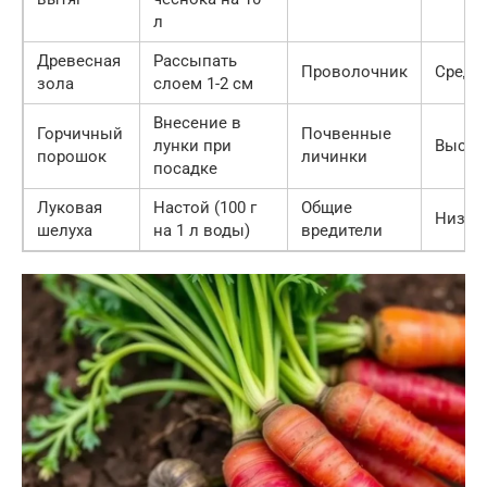
л
Древесная
Рассыпать
Проволочник
Средн
зола
слоем 1-2 см
Внесение в
Горчичный
Почвенные
лунки при
Высок
порошок
личинки
посадке
Луковая
Настой (100 г
Общие
Низка
шелуха
на 1 л воды)
вредители