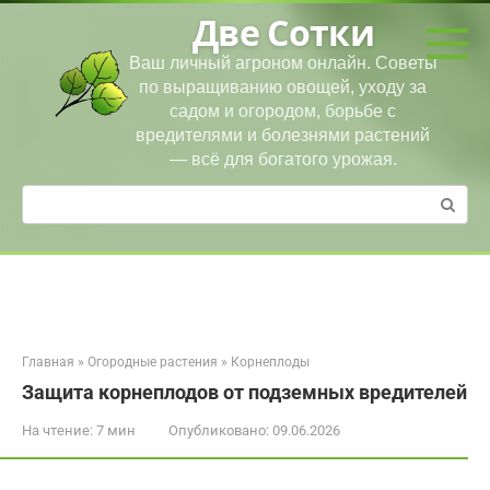
Перейти
Две Сотки
к
контенту
Ваш личный агроном онлайн. Советы
по выращиванию овощей, уходу за
садом и огородом, борьбе с
вредителями и болезнями растений
— всё для богатого урожая.
Поиск:
Главная
»
Огородные растения
»
Корнеплоды
Защита корнеплодов от подземных вредителей
На чтение:
7 мин
Опубликовано:
09.06.2026