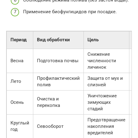
Соблюдение режима полива (без застоя воды).
Применение биофунгицидов при посадке.
Р
Период
Вид обработки
Цель
м
Снижение
Весна
Подготовка почвы
численности
Ры
личинок
Профилактический
Защита от мух и
Б
Лето
полив
слизней
н
Уничтожение
Очистка и
Гл
Осень
зимующих
перекопка
в
стадий
Предотвращение
Круглый
Севооборот
накопления
С
год
вредителей