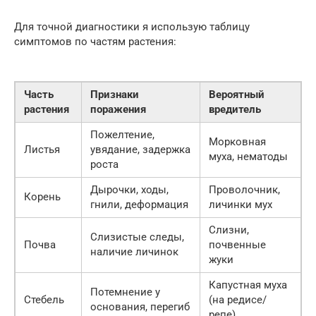
Для точной диагностики я использую таблицу
симптомов по частям растения:
Часть
Признаки
Вероятный
растения
поражения
вредитель
Пожелтение,
Морковная
Листья
увядание, задержка
муха, нематоды
роста
Дырочки, ходы,
Проволочник,
Корень
гнили, деформация
личинки мух
Слизни,
Слизистые следы,
Почва
почвенные
наличие личинок
жуки
Капустная муха
Потемнение у
Стебель
(на редисе/
основания, перегиб
репе)