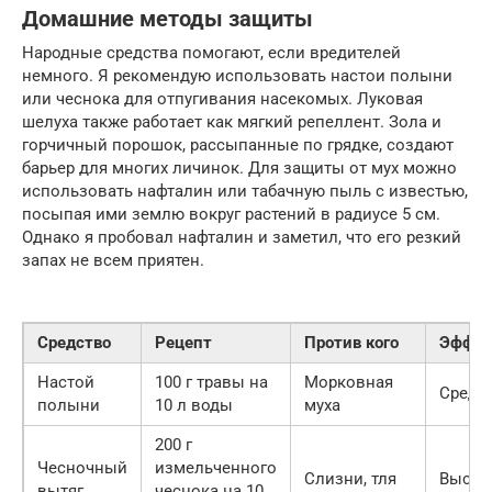
Домашние методы защиты
Народные средства помогают, если вредителей
немного. Я рекомендую использовать настои полыни
или чеснока для отпугивания насекомых. Луковая
шелуха также работает как мягкий репеллент. Зола и
горчичный порошок, рассыпанные по грядке, создают
барьер для многих личинок. Для защиты от мух можно
использовать нафталин или табачную пыль с известью,
посыпая ими землю вокруг растений в радиусе 5 см.
Однако я пробовал нафталин и заметил, что его резкий
запах не всем приятен.
Средство
Рецепт
Против кого
Эффек
Настой
100 г травы на
Морковная
Средн
полыни
10 л воды
муха
200 г
Чесночный
измельченного
Слизни, тля
Высок
вытяг
чеснока на 10