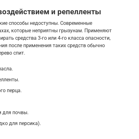
воздействием и репелленты
ские способы недоступны. Современные
пахах, которые неприятны грызунам. Применяют
рать средства 3-го или 4-го класса опасности,
ния после применения таких средств обычно
ерево спит.
масла.
елленты.
го перца.
 для почвы.
дко для персика).