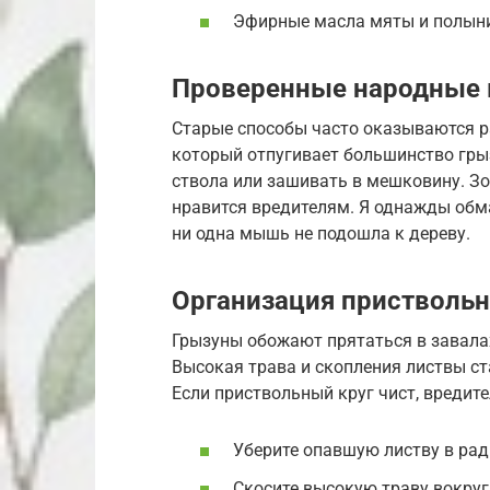
Эфирные масла мяты и полын
Проверенные народные
Старые способы часто оказываются р
который отпугивает большинство гры
ствола или зашивать в мешковину. Зо
нравится вредителям. Я однажды обма
ни одна мышь не подошла к дереву.
Организация приствольн
Грызуны обожают прятаться в завалах
Высокая трава и скопления листвы с
Если приствольный круг чист, вредит
Уберите опавшую листву в рад
Скосите высокую траву вокруг