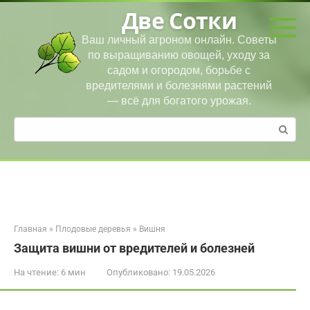
Перейти
Две Сотки
к
контенту
Ваш личный агроном онлайн. Советы
по выращиванию овощей, уходу за
садом и огородом, борьбе с
вредителями и болезнями растений
— всё для богатого урожая.
Поиск:
Главная
»
Плодовые деревья
»
Вишня
Защита вишни от вредителей и болезней
На чтение:
6 мин
Опубликовано:
19.05.2026