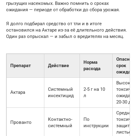
грызущих насекомых. Важно помнить о сроках
ожидания — периоде от обработки до сбора урожая.
Я долго подбирал средство от тли и в итоге
остановился на Актаре из-за её длительного действия.
Один раз опрыскал — и забыл о вредителях на месяц.
Опасност
Норма
Препарат
Действие
срок
расхода
ожидани
Высокая
Системный
2-5 г на 10
токсично
Актара
инсектицид
л
ожидани
20-30 дн
Средняя
Контактно-
По
токсично
Прованто
системный
инструкции
защита
листьев