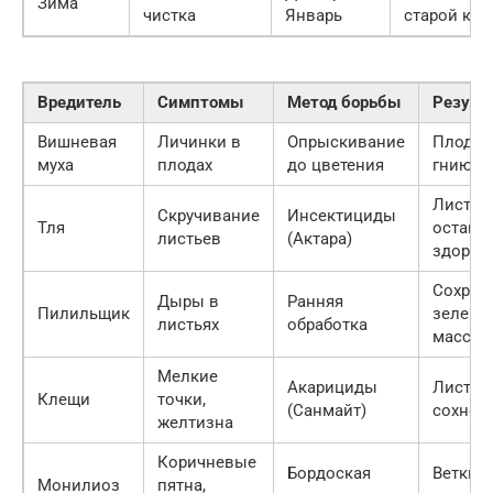
Зима
чистка
Январь
старой ко
Вредитель
Симптомы
Метод борьбы
Резуль
Вишневая
Личинки в
Опрыскивание
Плоды 
муха
плодах
до цветения
гниют
Листья
Скручивание
Инсектициды
Тля
остают
листьев
(Актара)
здоро
Сохран
Дыры в
Ранняя
Пилильщик
зелено
листьях
обработка
массы
Мелкие
Акарициды
Лист н
Клещи
точки,
(Санмайт)
сохнет
желтизна
Коричневые
Бордоская
Ветки н
Монилиоз
пятна,