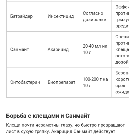
Эффекти
Согласно
против
Батрайдер
Инсектицид
дозировке
грызущи
вредите
Специал
против
20-40 мл на
Санмайт
Акарицид
клещей,
10 л
осторож
дозой
Безопасе
100-200 г на
коротки
Энтобактерин
Биопрепарат
10 л
срок
ожидани
Борьба с клещами и Санмайт
Клещи почти незаметны глазу, но быстро превращают
лист в сухую тряпку. Акарицид Санмайт действует