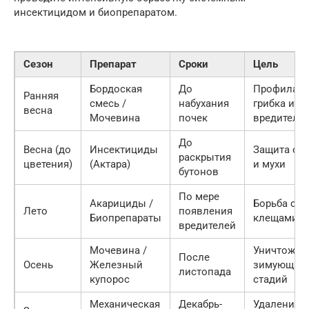
инсектицидом и биопрепаратом.
Сезон
Препарат
Сроки
Цель
Бордоская
До
Профилакт
Ранняя
смесь /
набухания
грибка и
весна
Мочевина
почек
вредителе
До
Весна (до
Инсектициды
Защита от 
раскрытия
цветения)
(Актара)
и мухи
бутонов
По мере
Акарициды /
Борьба с
Лето
появления
Биопрепараты
клещами
вредителей
Мочевина /
Уничтожен
После
Осень
Железный
зимующих
листопада
купорос
стадий
Механическая
Декабрь-
Удаление