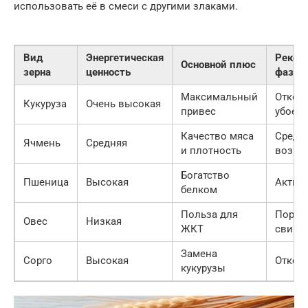
использовать её в смеси с другими злаками.
Вид
Энергетическая
Реком
Основной плюс
зерна
ценность
фаза р
Максимальный
Откор
Кукуруза
Очень высокая
привес
убоем
Качество мяса
Средн
Ячмень
Средняя
и плотность
возра
Богатство
Пшеница
Высокая
Актив
белком
Польза для
Порося
Овес
Низкая
ЖКТ
свино
Замена
Сорго
Высокая
Откор
кукурузы