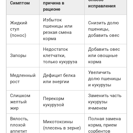
Симптом
причина в
исправления
рационе
Избыток
Жидкий
Снизить долю
пшеницы или
стул
пшеницы,
резкая смена
(понос)
добавить овес
корма
Недостаток
Добавить овес
Запоры
клетчатки,
или овощные
только кукуруза
корма
Увеличить
Медленный
Дефицит белка
долю пшеницы
рост
или энергии
и кукурузы
Слишком
Заменить часть
Перекорм
желтый
кукурузы
кукурузой
жир
ячменем
Вялость,
Полная замена
Микотоксины
плохой
корма, прием
(плесень в зерне)
аппетит
сорбентов