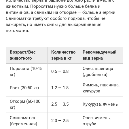
Количество зерна в рационе должно расти вместе с
животным. Поросятам нужно больше белка и
витаминов, а свиньям на откорме — больше энергии.
Свиноматки требуют особого подхода, чтобы не
зажиреть, но иметь силы для выкармливания
потомства.
Возраст/Вес
Количество
Рекомендуемый
животного
зерна в кг
вид зерна
Поросята (10-15
Овес, пшеница
0.5 — 0.8
кг)
(дробленка)
Ячмень, пшеница,
Рост (30-50 кг)
1.2 — 1.8
кукуруза
Откорм (60-100
2.5 — 3.5
Кукуруза, ячмень
кг)
Свиноматка
Овес, ячмень,
2.0 — 2.5
(беременная)
отруби