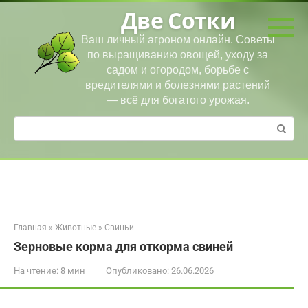
Перейти
Две Сотки
к
контенту
Ваш личный агроном онлайн. Советы
по выращиванию овощей, уходу за
садом и огородом, борьбе с
вредителями и болезнями растений
— всё для богатого урожая.
Поиск:
Главная
»
Животные
»
Свиньи
Зерновые корма для откорма свиней
На чтение:
8 мин
Опубликовано:
26.06.2026