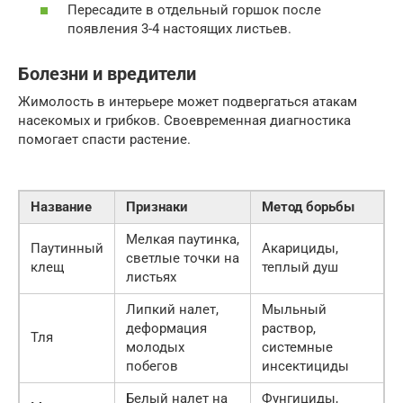
Пересадите в отдельный горшок после
появления 3-4 настоящих листьев.
Болезни и вредители
Жимолость в интерьере может подвергаться атакам
насекомых и грибков. Своевременная диагностика
помогает спасти растение.
Название
Признаки
Метод борьбы
Мелкая паутинка,
Паутинный
Акарициды,
светлые точки на
клещ
теплый душ
листьях
Липкий налет,
Мыльный
деформация
раствор,
Тля
молодых
системные
побегов
инсектициды
Белый налет на
Фунгициды,