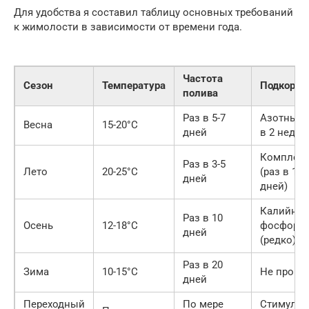
Для удобства я составил таблицу основных требований
к жимолости в зависимости от времени года.
Частота
Сезон
Температура
Подкормк
полива
Раз в 5-7
Азотные 
Весна
15-20°C
дней
в 2 недел
Комплек
Раз в 3-5
Лето
20-25°C
(раз в 14
дней
дней)
Калийно-
Раз в 10
Осень
12-18°C
фосфорн
дней
(редко)
Раз в 20
Зима
10-15°C
Не прово
дней
Переходный
По мере
Стимулят