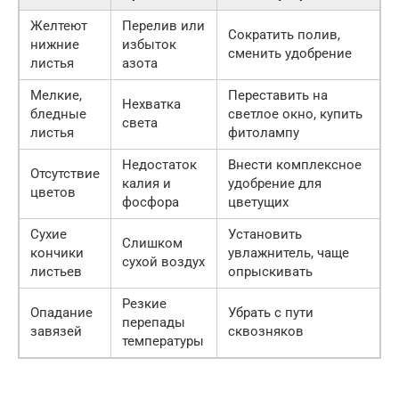
Желтеют
Перелив или
Сократить полив,
нижние
избыток
сменить удобрение
листья
азота
Мелкие,
Переставить на
Нехватка
бледные
светлое окно, купить
света
листья
фитолампу
Недостаток
Внести комплексное
Отсутствие
калия и
удобрение для
цветов
фосфора
цветущих
Сухие
Установить
Слишком
кончики
увлажнитель, чаще
сухой воздух
листьев
опрыскивать
Резкие
Опадание
Убрать с пути
перепады
завязей
сквозняков
температуры