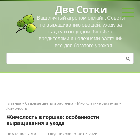
Перейти
Две Сотки
к
контенту
Ваш личный агроном онлайн. Советы
по выращиванию овощей, уходу за
садом и огородом, борьбе с
вредителями и болезнями растений
— всё для богатого урожая.
Поиск:
Главная
»
Садовые цветы и растения
»
Многолетние растения
»
Жимолость
Жимолость в горшке: особенности
выращивания и ухода
На чтение:
7 мин
Опубликовано:
08.06.2026