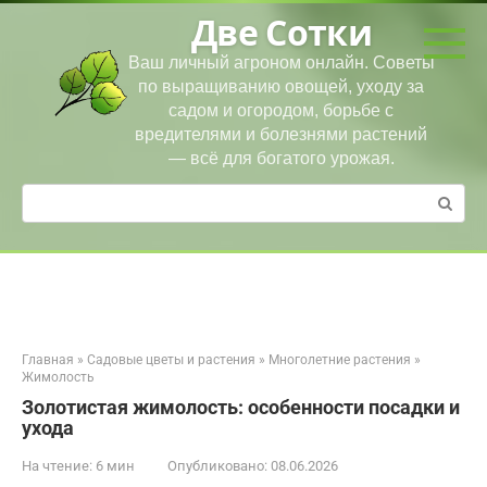
Перейти
Две Сотки
к
контенту
Ваш личный агроном онлайн. Советы
по выращиванию овощей, уходу за
садом и огородом, борьбе с
вредителями и болезнями растений
— всё для богатого урожая.
Поиск:
Главная
»
Садовые цветы и растения
»
Многолетние растения
»
Жимолость
Золотистая жимолость: особенности посадки и
ухода
На чтение:
6 мин
Опубликовано:
08.06.2026