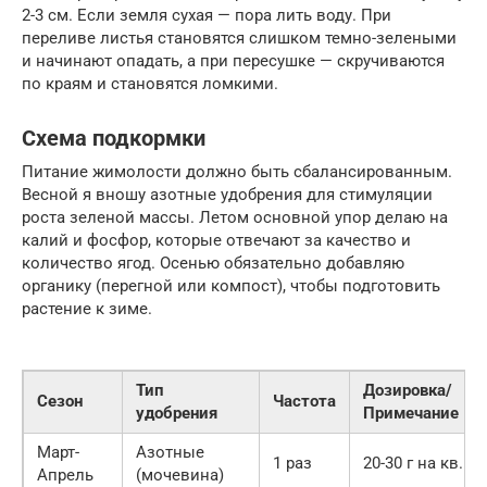
2-3 см. Если земля сухая — пора лить воду. При
переливе листья становятся слишком темно-зелеными
и начинают опадать, а при пересушке — скручиваются
по краям и становятся ломкими.
Схема подкормки
Питание жимолости должно быть сбалансированным.
Весной я вношу азотные удобрения для стимуляции
роста зеленой массы. Летом основной упор делаю на
калий и фосфор, которые отвечают за качество и
количество ягод. Осенью обязательно добавляю
органику (перегной или компост), чтобы подготовить
растение к зиме.
Тип
Дозировка/
Сезон
Частота
удобрения
Примечание
Март-
Азотные
1 раз
20-30 г на кв. м
Апрель
(мочевина)