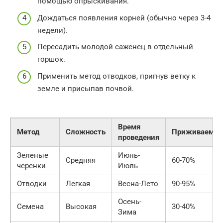
помощью опрыскивания.
Дождаться появления корней (обычно через 3-4
недели).
Пересадить молодой саженец в отдельный
горшок.
Применить метод отводков, пригнув ветку к
земле и присыпав почвой.
Время
Метод
Сложность
Приживаемос
проведения
Зеленые
Июнь-
Средняя
60-70%
черенки
Июль
Отводки
Легкая
Весна-Лето
90-95%
Осень-
Семена
Высокая
30-40%
Зима