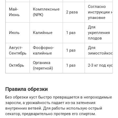
Согласно
Май-
Комплексные
2 раза
инструкции на
Июнь
(NPK)
упаковке
Для
Июль
Калийные
1 раз
укрепления
плодов
Август-
Фосфорно-
Для
1 раз
Сентябрь
калийные
зимостойкости
Органика
Октябрь
1 раз
2-3 кг под куст
(перегной)
Правила обрезки
Без обрезки куст быстро превращается в непроходимые
заросли, а урожайность падает из-за затенения
внутренних ветвей. Для работы использую острый
секатор, предварительно протерев его спиртом.