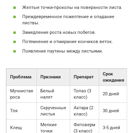
Желтые точки-проколы на поверхности листа.
Преждевременное пожелтение и опадание
листвы.
Замедление роста новых побегов.
Потемнение и отмирание кончиков веток.
Появление паутины между листьями.
Срок
Проблема
Признаки
Препарат
ожидания
Мучнистая
Белый
Топаз (3
20 дней
роса
налет
класс)
Скрученные
Актара (2
Тля
30 дней
листья
класс)
Мелкие
Фитоверм
Клещ
3-5 дней
точки
(3 класс)