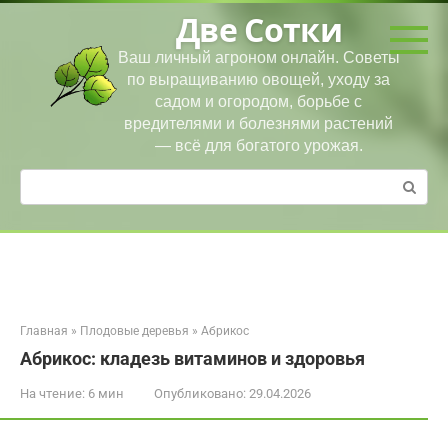
Перейти
Две Сотки
к
контенту
Ваш личный агроном онлайн. Советы
по выращиванию овощей, уходу за
садом и огородом, борьбе с
вредителями и болезнями растений
— всё для богатого урожая.
Поиск:
Главная
»
Плодовые деревья
»
Абрикос
Абрикос: кладезь витаминов и здоровья
На чтение:
6 мин
Опубликовано:
29.04.2026