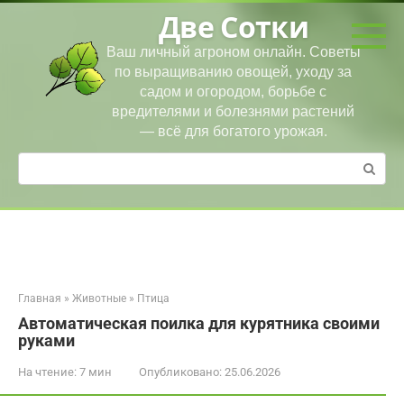
Перейти
Две Сотки
к
контенту
Ваш личный агроном онлайн. Советы
по выращиванию овощей, уходу за
садом и огородом, борьбе с
вредителями и болезнями растений
— всё для богатого урожая.
Поиск:
Главная
»
Животные
»
Птица
Автоматическая поилка для курятника своими
руками
На чтение:
7 мин
Опубликовано:
25.06.2026