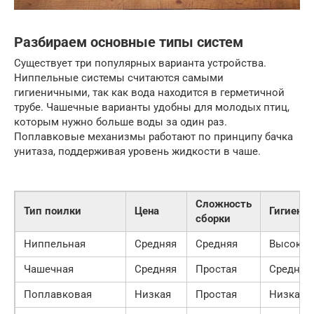
Разбираем основные типы систем
Существует три популярных варианта устройства.
Ниппельные системы считаются самыми
гигиеничными, так как вода находится в герметичной
трубе. Чашечные варианты удобны для молодых птиц,
которым нужно больше воды за один раз.
Поплавковые механизмы работают по принципу бачка
унитаза, поддерживая уровень жидкости в чаше.
Сложность
Тип поилки
Цена
Гигиенич
сборки
Ниппельная
Средняя
Средняя
Высокая
Чашечная
Средняя
Простая
Средняя
Поплавковая
Низкая
Простая
Низкая