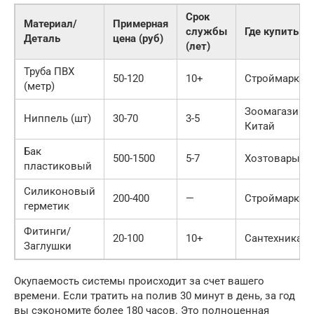
Срок
Материал/
Примерная
службы
Где купить
Деталь
цена (руб)
(лет)
Труба ПВХ
50-120
10+
Строймаркет
(метр)
Зоомагазин/
Ниппель (шт)
30-70
3-5
Китай
Бак
500-1500
5-7
Хозтовары
пластиковый
Силиконовый
200-400
—
Строймаркет
герметик
Фитинги/
20-100
10+
Сантехника
Заглушки
Окупаемость системы происходит за счет вашего
времени. Если тратить на полив 30 минут в день, за год
вы сэкономите более 180 часов. Это полноценная