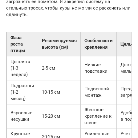
загрязнять ее пометом. Я закрепил систему на
стальных тросах, чтобы куры не могли ее раскачать или
сдвинуть.
Фаза
Рекомендуемая
Особенности
роста
Цель ус
высота (см)
крепления
птицы
Цыплята
Низкие
Доступн
(1-3
2-5 см
подставки
малыш
неделя)
Подростки
Подвесной
Предот
(1-2
10-15 см
монтаж
загрязн
месяц)
Жесткое
Взрослые
Удобств
15-20 см
крепление к
несушки
в полн
стене
Крупные
Усиленные
Учет ма
20-25 см