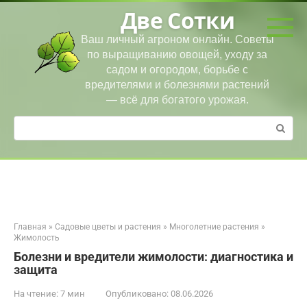
Перейти
Две Сотки
к
контенту
Ваш личный агроном онлайн. Советы
по выращиванию овощей, уходу за
садом и огородом, борьбе с
вредителями и болезнями растений
— всё для богатого урожая.
Поиск:
Главная
»
Садовые цветы и растения
»
Многолетние растения
»
Жимолость
Болезни и вредители жимолости: диагностика и
защита
На чтение:
7 мин
Опубликовано:
08.06.2026