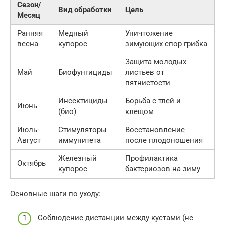
Сезон/
Вид обработки
Цель
Месяц
Ранняя
Медный
Уничтожение
весна
купорос
зимующих спор грибка
Защита молодых
Май
Биофунгициды
листьев от
пятнистости
Инсектициды
Борьба с тлей и
Июнь
(био)
клещом
Июль-
Стимуляторы
Восстановление
Август
иммунитета
после плодоношения
Железный
Профилактика
Октябрь
купорос
бактериозов на зиму
Основные шаги по уходу:
Соблюдение дистанции между кустами (не