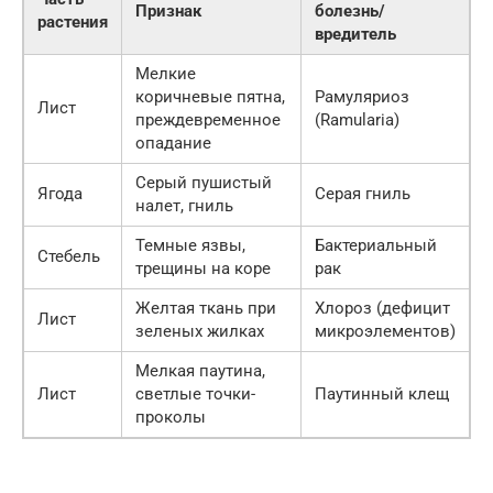
Признак
болезнь/
растения
вредитель
Мелкие
коричневые пятна,
Рамуляриоз
Лист
преждевременное
(Ramularia)
опадание
Серый пушистый
Ягода
Серая гниль
налет, гниль
Темные язвы,
Бактериальный
Стебель
трещины на коре
рак
Желтая ткань при
Хлороз (дефицит
Лист
зеленых жилках
микроэлементов)
Мелкая паутина,
Лист
светлые точки-
Паутинный клещ
проколы