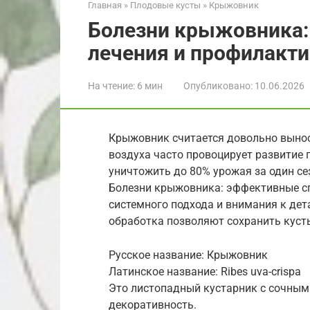
Главная
»
Плодовые кусты
»
Крыжовник
Болезни крыжовника:
лечения и профилакт
На чтение:
6 мин
Опубликовано:
10.06.2026
Крыжовник считается довольно выно
воздуха часто провоцирует развитие 
уничтожить до 80% урожая за один се
Болезни крыжовника: эффективные с
системного подхода и внимания к де
обработка позволяют сохранить куст
Русское название: Крыжовник
Латинское название: Ribes uva-crispa
Это листопадный кустарник с сочными
декоративность.