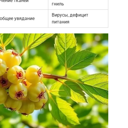
чение тканей
гниль
Вирусы, дефицит
 общее увядание
питания