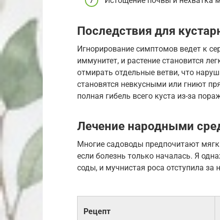
Истощение почвы и нехватка 
Последствия для кустар
Игнорирование симптомов ведет к се
иммунитет, и растение становится ле
отмирать отдельные ветви, что наруш
становятся невкусными или гниют пря
полная гибель всего куста из-за пора
Лечение народными сре
Многие садоводы предпочитают мягк
если болезнь только началась. Я од
соды, и мучнистая роса отступила за 
Рецепт