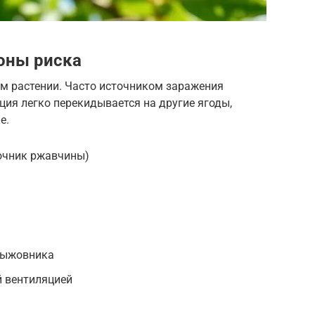
оны риска
ом растении. Часто источником заражения
ция легко перекидывается на другие ягоды,
е.
очник ржавчины)
рыжовника
й вентиляцией