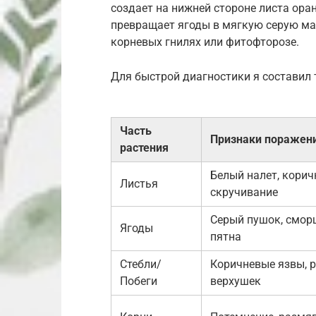
создает на нижней стороне листа ора
превращает ягоды в мягкую серую мас
корневых гнилях или фитофторозе.
Для быстрой диагностики я составил
Часть
Признаки поражен
растения
Белый налет, корич
Листья
скручивание
Серый пушок, смор
Ягоды
пятна
Стебли/
Коричневые язвы, 
Побеги
верхушек