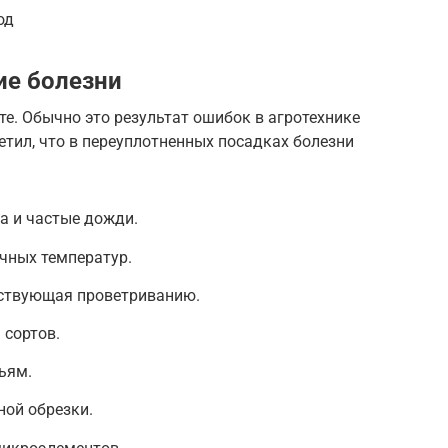
од
е болезни
те. Обычно это результат ошибок в агротехнике
етил, что в переуплотненных посадках болезни
а и частые дожди.
чных температур.
тствующая проветриванию.
 сортов.
ьям.
ной обрезки.