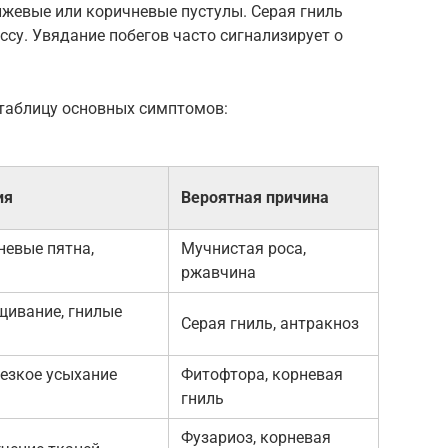
нжевые или коричневые пустулы. Серая гниль
су. Увядание побегов часто сигнализирует о
 таблицу основных симптомов:
ия
Вероятная причина
невые пятна,
Мучнистая роса,
ржавчина
щивание, гнилые
Серая гниль, антракноз
резкое усыхание
Фитофтора, корневая
гниль
Фузариоз, корневая