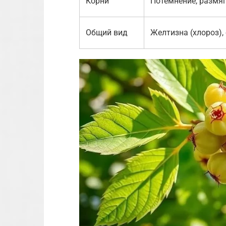
Корни
Потемнение, размяг
Общий вид
Желтизна (хлороз),