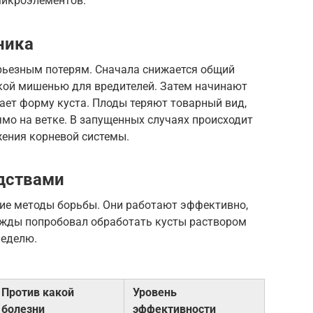
микроэлементов.
ника
рьезным потерям. Сначала снижается общий
гкой мишенью для вредителей. Затем начинают
ает форму куста. Плоды теряют товарный вид,
мо на ветке. В запущенных случаях происходит
жения корневой системы.
дствами
ие методы борьбы. Они работают эффективно,
нажды попробовал обработать кусты раствором
неделю.
Против какой
Уровень
болезни
эффективности