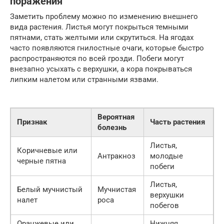
поражения
Заметить проблему можно по изменению внешнего
вида растения. Листья могут покрыться темными
пятнами, стать желтыми или скрутиться. На ягодах
часто появляются гнилостные очаги, которые быстро
распространяются по всей грозди. Побеги могут
внезапно усыхать с верхушки, а кора покрываться
липким налетом или странными язвами.
Вероятная
Признак
Часть растения
болезнь
Листья,
Коричневые или
Антракноз
молодые
черные пятна
побеги
Листья,
Белый мучнистый
Мучнистая
верхушки
налет
роса
побегов
Оранжевые или
Нижняя