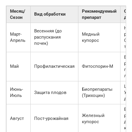
Месяц/
Рекомендуемый
Осо
Вид обработки
Сезон
препарат
для
На 
Весенняя (до
Март-
Медный
ран
распускания
Апрель
купорос
Сиб
почек)
теп
Все
рег
Май
Профилактическая
Фитоспорин-М
при
лис
Цен
Июнь-
Биопрепараты
Защита плодов
Ура
Июль
(Трихоцин)
до
Все
Железный
рег
Август
Пост-урожайная
купорос
для
ко