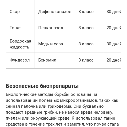
Скор
Дифеноконазол
3 класс
30 дней
Топаз
Пенконазол
3 класс
20 дней
Бордоская
Медь и сера
3 класс
30 дней
жидкость
Фундазол
Беномил
3 класс
20 дней
Безопасные биопрепараты
Биологические методы борьбы основаны на
использовании полезных микроорганизмов, таких как
сенная палочка или триходерма. Они буквально
поедают вредные грибки, не нанося вреда человеку,
пчелам или окружающей среде. Я использовал такие
средства в течение трех лет и заметил, что почва стала