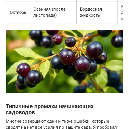
Юг 
Осенняя (после
Бордоская
Октябрь
до 
листопада)
жидкость
мор
Типичные промахи начинающих
садоводов
Многие совершают одни и те же ошибки, которые
сводят на нет все усилия по защите сада. Я пробовал