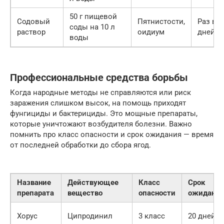
50 г пищевой
Содовый
Пятнистости,
Раз в 1
соды на 10 л
раствор
оидиум
дней
воды
Профессиональные средства борьбы
Когда народные методы не справляются или риск
заражения слишком высок, на помощь приходят
фунгициды и бактерициды. Это мощные препараты,
которые уничтожают возбудителя болезни. Важно
помнить про класс опасности и срок ожидания — время
от последней обработки до сбора ягод.
Название
Действующее
Класс
Срок
препарата
вещество
опасности
ожидания
Хорус
Ципродинил
3 класс
20 дней