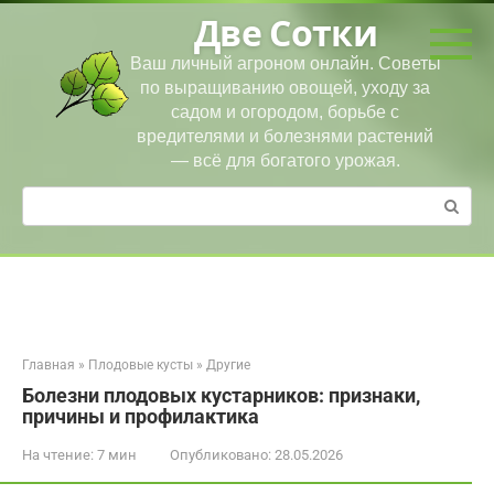
Перейти
Две Сотки
к
контенту
Ваш личный агроном онлайн. Советы
по выращиванию овощей, уходу за
садом и огородом, борьбе с
вредителями и болезнями растений
— всё для богатого урожая.
Поиск:
Главная
»
Плодовые кусты
»
Другие
Болезни плодовых кустарников: признаки,
причины и профилактика
На чтение:
7 мин
Опубликовано:
28.05.2026