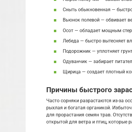
Сныть обыкновенная — быстро
Вьюнок полевой — обвивает ве
Осот — обладает мощным сте
Лебеда — быстро вытесняет вл
Подорожник — уплотняет грунт
Одуванчик — забирает питател
Щирица — создает плотный ков
Причины быстрого зара
Часто сорняки разрастаются из-за ос
рыхлая и богатая органикой. Избыто
для прорастания семян трав. Отсутс
открытой для ветра и птиц, которые р