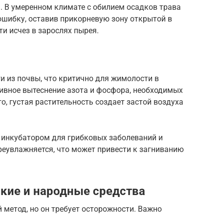
. В умеренном климате с обилием осадков трава
ошибку, оставив прикорневую зону открытой в
ти исчез в зарослях пырея.
и из почвы, что критично для жимолости в
ивное вытеснение азота и фосфора, необходимых
о, густая растительность создает застой воздуха
 инкубатором для грибковых заболеваний и
ереувлажняется, что может привести к загниванию
ские и народные средства
метод, но он требует осторожности. Важно