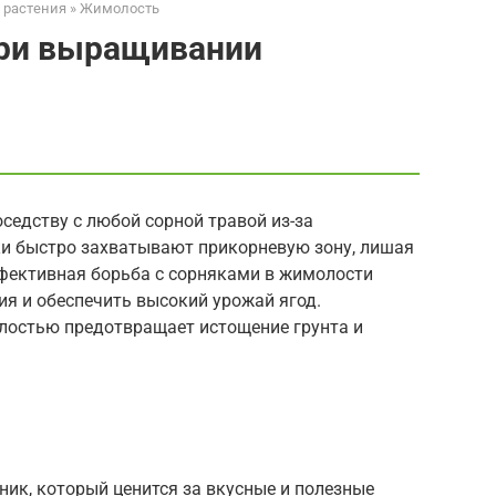
 растения
»
Жимолость
при выращивании
седству с любой сорной травой из-за
ки быстро захватывают прикорневую зону, лишая
фективная борьба с сорняками в жимолости
ия и обеспечить высокий урожай ягод.
лостью предотвращает истощение грунта и
ик, который ценится за вкусные и полезные