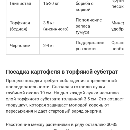
Крупноз
Глинистая
15-20 кг
борьба с
песок
коркой
Пополнение
Торфяная
3-5 кг
Минера
запаса
(бедная)
(низинного)
удобрен
гумуса
Поддержание
Органика
Чернозем
2-4 кг
рыхлости
необход
Посадка картофеля в торфяной субстрат
Процесс посадки требует соблюдения определенной
последовательности. Сначала я готовлю лунки
глубиной около 10 см. На дно каждой лунки насыпаю
слой торфяного субстрата толщиной 3-5 см. Это создает
«подушку», которая защищает молодой корень от
пересыхания и дает стартовый заряд энергии.
Расстояние между растениями в ряду оставляю 30-35