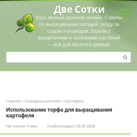
Перейти
Две Сотки
к
контенту
Ваш личный агроном онлайн. Советы
по выращиванию овощей, уходу за
садом и огородом, борьбе с
вредителями и болезнями растений
— всё для богатого урожая.
Поиск:
Главная
»
Огородные растения
»
Картофель
Использование торфа для выращивания
картофеля
На чтение:
9 мин
Опубликовано:
03.06.2026