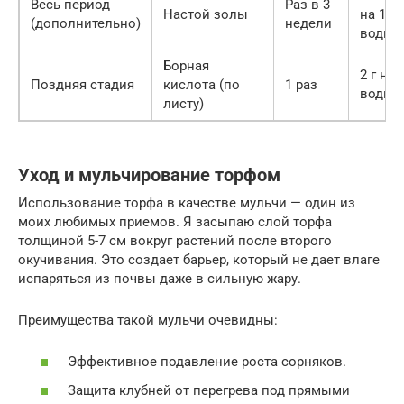
Весь период
Раз в 3
Настой золы
на 10 
(дополнительно)
недели
воды
Борная
2 г на 
Поздняя стадия
кислота (по
1 раз
воды
листу)
Уход и мульчирование торфом
Использование торфа в качестве мульчи — один из
моих любимых приемов. Я засыпаю слой торфа
толщиной 5-7 см вокруг растений после второго
окучивания. Это создает барьер, который не дает влаге
испаряться из почвы даже в сильную жару.
Преимущества такой мульчи очевидны:
Эффективное подавление роста сорняков.
Защита клубней от перегрева под прямыми