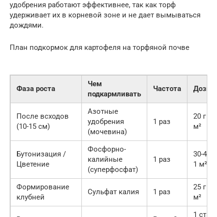
удобрения работают эффективнее, так как торф
удерживает их в корневой зоне и не дает вымываться
дождями.
План подкормок для картофеля на торфяной почве
Чем
Фаза роста
Частота
Дозир
подкармливать
Азотные
После всходов
20 г на
удобрения
1 раз
(10-15 см)
м²
(мочевина)
Фосфорно-
Бутонизация /
30-40 г
калийные
1 раз
Цветение
1 м²
(суперфосфат)
Формирование
25 г на
Сульфат калия
1 раз
клубней
м²
1 стак