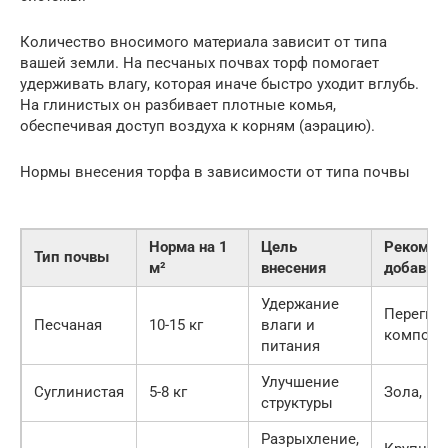
Количество вносимого материала зависит от типа
вашей земли. На песчаных почвах торф помогает
удерживать влагу, которая иначе быстро уходит вглубь.
На глинистых он разбивает плотные комья,
обеспечивая доступ воздуха к корням (аэрацию).
Нормы внесения торфа в зависимости от типа почвы
Норма на 1
Цель
Рекомен
Тип почвы
м²
внесения
добавка
Удержание
Перегной
Песчаная
10-15 кг
влаги и
компост
питания
Улучшение
Суглинистая
5-8 кг
Зола, из
структуры
Разрыхление,