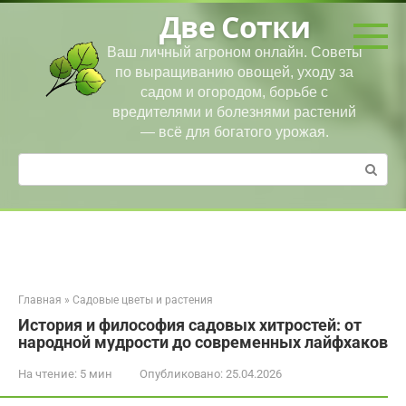
Перейти
Две Сотки
к
контенту
Ваш личный агроном онлайн. Советы
по выращиванию овощей, уходу за
садом и огородом, борьбе с
вредителями и болезнями растений
— всё для богатого урожая.
Поиск:
Главная
»
Садовые цветы и растения
История и философия садовых хитростей: от
народной мудрости до современных лайфхаков
На чтение:
5 мин
Опубликовано:
25.04.2026