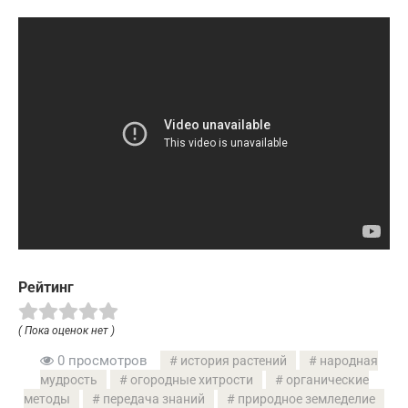
Рейтинг
( Пока оценок нет )
0 просмотров
история растений
народная
мудрость
огородные хитрости
органические
методы
передача знаний
природное земледелие