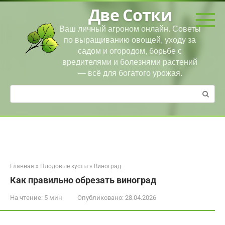
Перейти
Две Сотки
к
контенту
Ваш личный агроном онлайн. Советы
по выращиванию овощей, уходу за
садом и огородом, борьбе с
вредителями и болезнями растений
— всё для богатого урожая.
Поиск:
Главная
»
Плодовые кусты
»
Виноград
Как правильно обрезать виноград
На чтение:
5 мин
Опубликовано:
28.04.2026