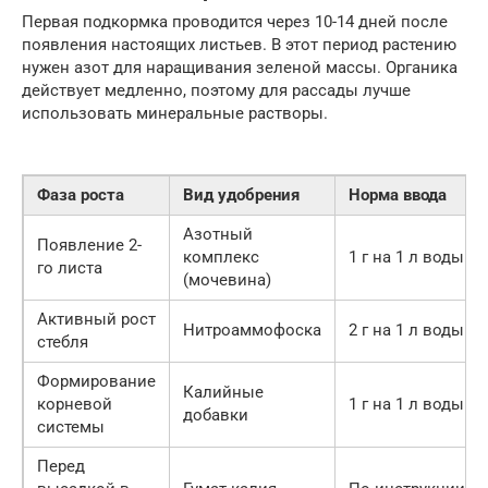
Первая подкормка проводится через 10-14 дней после
появления настоящих листьев. В этот период растению
нужен азот для наращивания зеленой массы. Органика
действует медленно, поэтому для рассады лучше
использовать минеральные растворы.
Фаза роста
Вид удобрения
Норма ввода
Азотный
Появление 2-
комплекс
1 г на 1 л воды
го листа
(мочевина)
Активный рост
Нитроаммофоска
2 г на 1 л воды
стебля
Формирование
Калийные
корневой
1 г на 1 л воды
добавки
системы
Перед