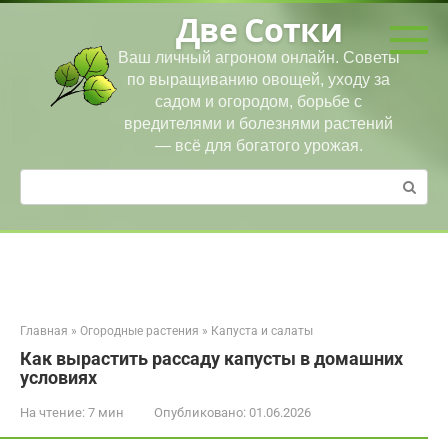
Перейти
Две Сотки
к
контенту
Ваш личный агроном онлайн. Советы
по выращиванию овощей, уходу за
садом и огородом, борьбе с
вредителями и болезнями растений
— всё для богатого урожая.
Поиск:
Главная
»
Огородные растения
»
Капуста и салаты
Как вырастить рассаду капусты в домашних
условиях
На чтение:
7 мин
Опубликовано:
01.06.2026