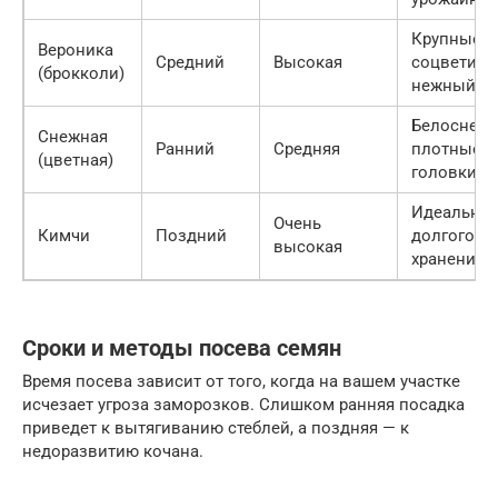
Крупные
Вероника
Средний
Высокая
соцветия,
(брокколи)
нежный вк
Белоснеж
Снежная
Ранний
Средняя
плотные
(цветная)
головки
Идеальна 
Очень
Кимчи
Поздний
долгого
высокая
хранения
Сроки и методы посева семян
Время посева зависит от того, когда на вашем участке
исчезает угроза заморозков. Слишком ранняя посадка
приведет к вытягиванию стеблей, а поздняя — к
недоразвитию кочана.