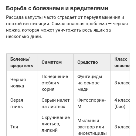
Борьба с болезнями и вредителями
Рассада капусты часто страдает от переувлажнения и
плохой вентиляции. Самая опасная проблема — черная
ножка, которая может уничтожить весь ящик за
несколько дней.
Болезнь/
Класс
Симптом
Средство
вредитель
опасност
Почернение
Фунгициды
Черная
стебля у
на основе
3 класс
ножка
корня
меди
Серая
Серый налет
Фитоспорин-
4 класс
гниль
на листьях
М
(био)
Скручивание
Мыльный
листьев,
Тля
раствор или
3 класс
липкий
инсектициды