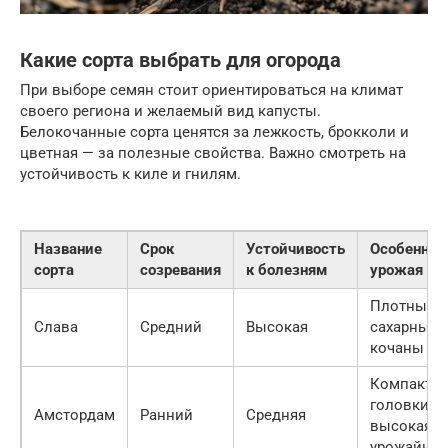
Какие сорта выбрать для огорода
При выборе семян стоит ориентироваться на климат
своего региона и желаемый вид капусты.
Белокочанные сорта ценятся за лежкость, брокколи и
цветная — за полезные свойства. Важно смотреть на
устойчивость к киле и гнилям.
Название
Срок
Устойчивость
Особеннос
сорта
созревания
к болезням
урожая
Плотные,
Слава
Средний
Высокая
сахарные
кочаны
Компактн
головки,
Амстордам
Ранний
Средняя
высокая
урожайнос