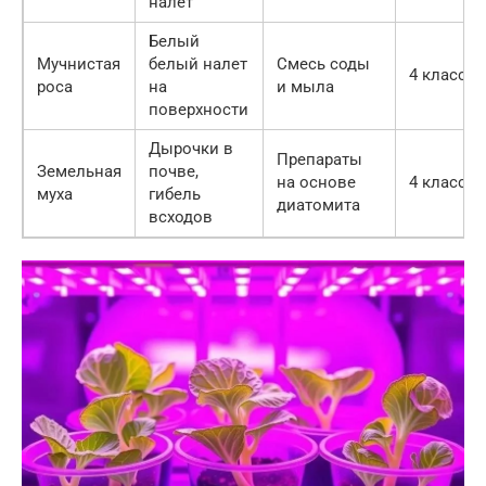
налет
Белый
Мучнистая
белый налет
Смесь соды
4 класс
роса
на
и мыла
поверхности
Дырочки в
Препараты
Земельная
почве,
на основе
4 класс
муха
гибель
диатомита
всходов