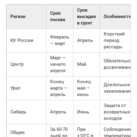
Срок
Срок
Регион
высадки
Особенности
посева
в грунт
Короткий
Февраль
Юг России
Апрель
период
— март
рассады
Март —
Обязательное
Центр
начало
Май
досвечивание
апреля
Конец
Конец
Длительное
Урал
марта —
мая —
закаливание
апрель
июнь
Защита от
Сибирь
Апрель
Июнь
возвратных
холодов
За 60-70
При
Соблюдение
Общие
дней до
+10°C в
температурног