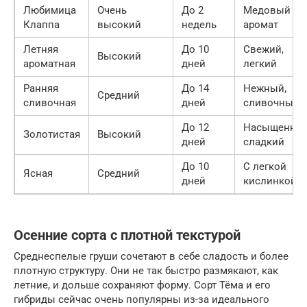
Любимица
Очень
До 2
Медовый
Клаппа
высокий
недель
аромат
Летняя
До 10
Свежий,
Высокий
ароматная
дней
легкий
Ранняя
До 14
Нежный,
Средний
сливочная
дней
сливочный
До 12
Насыщенны
Золотистая
Высокий
дней
сладкий
До 10
С легкой
Ясная
Средний
дней
кислинкой
Осенние сорта с плотной текстурой
Среднеспелые груши сочетают в себе сладость и более
плотную структуру. Они не так быстро размякают, как
летние, и дольше сохраняют форму. Сорт Тёма и его
гибриды сейчас очень популярны из-за идеального