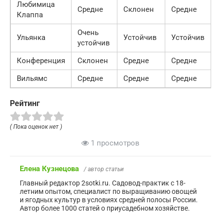
Любимица
Средне
Склонен
Средне
Клаппа
Очень
Ульянка
Устойчив
Устойчив
устойчив
Конференция
Склонен
Средне
Средне
Вильямс
Средне
Средне
Средне
Рейтинг
( Пока оценок нет )
1 просмотров
Елена Кузнецова
/ автор статьи
Главный редактор 2sotki.ru. Садовод-практик с 18-
летним опытом, специалист по выращиванию овощей
и ягодных культур в условиях средней полосы России.
Автор более 1000 статей о приусадебном хозяйстве.