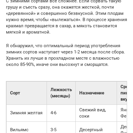
С зимними сортами всё сложнее. Если сорвать такую
грушу и съесть сразу, она окажется жесткой, почти
«деревянной» и совершенно безвкусной. Этим плодам
нужно время, чтобы «вылежаться». В процессе хранения
крахмал превращается в сахар, а мякоть становится
мягкой и ароматной.
Я обнаружил, что оптимальный период употребления
зимних сортов наступает через 1-2 месяца после сбора.
Хранить их лучше в прохладном месте с влажностью
около 85-90%, иначе они высохнут и сморщатся.
Срок
Лежкость
Сорт
Назначение
пика
(месяцы)
вкуса
Свежий вид,
Январ
Зимняя желтая
4-6
соки
Февр
Декаб
Вильямс
3-5
Десертный
Янва