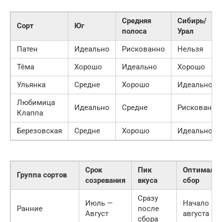
Средняя
Сибирь/
Сорт
Юг
полоса
Урал
Патен
Идеально
Рискованно
Нельзя
Тёма
Хорошо
Идеально
Хорошо
Ульянка
Средне
Хорошо
Идеально
Любимица
Идеально
Средне
Рискованно
Клаппа
Березовская
Средне
Хорошо
Идеально
Срок
Пик
Оптималь
Группа сортов
созревания
вкуса
сбор
Сразу
Июль —
Начало
Ранние
после
Август
августа
сбора