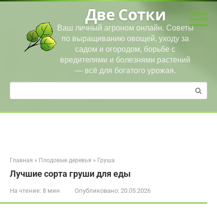
Перейти
Две Сотки
к
контенту
Ваш личный агроном онлайн. Советы
по выращиванию овощей, уходу за
садом и огородом, борьбе с
вредителями и болезнями растений
— всё для богатого урожая.
Поиск:
Главная
»
Плодовые деревья
»
Груша
Лучшие сорта груши для еды
На чтение:
8 мин
Опубликовано:
20.05.2026