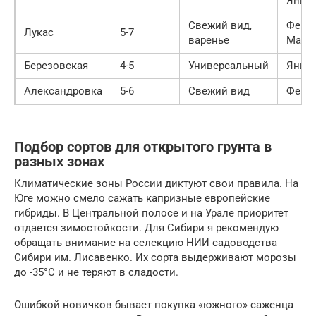
Свежий вид,
Февра
Лукас
5-7
варенье
Март
Березовская
4-5
Универсальный
Янва
Александровка
5-6
Свежий вид
Февр
Подбор сортов для открытого грунта в
разных зонах
Климатические зоны России диктуют свои правила. На
Юге можно смело сажать капризные европейские
гибриды. В Центральной полосе и на Урале приоритет
отдается зимостойкости. Для Сибири я рекомендую
обращать внимание на селекцию НИИ садоводства
Сибири им. Лисавенко. Их сорта выдерживают морозы
до -35°C и не теряют в сладости.
Ошибкой новичков бывает покупка «южного» саженца