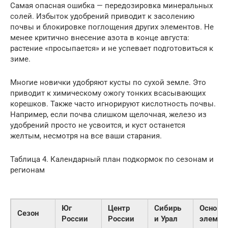
Самая опасная ошибка — передозировка минеральных
солей. Избыток удобрений приводит к засолению
почвы и блокировке поглощения других элементов. Не
менее критично внесение азота в конце августа:
растение «просыпается» и не успевает подготовиться к
зиме.
Многие новички удобряют кусты по сухой земле. Это
приводит к химическому ожогу тонких всасывающих
корешков. Также часто игнорируют кислотность почвы.
Например, если почва слишком щелочная, железо из
удобрений просто не усвоится, и куст останется
желтым, несмотря на все ваши старания.
Таблица 4. Календарный план подкормок по сезонам и
регионам
Юг
Центр
Сибирь
Основн
Сезон
России
России
и Урал
элемен