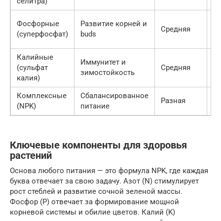
селитра)
п
Фосфорные
Развитие корней и
С
Средняя
(суперфосфат)
buds
с
Калийные
Иммунитет и
П
(сульфат
Средняя
зимостойкость
у
калия)
Комплексные
Сбалансированное
К
Разная
(NPK)
питание
в
Ключевые компоненты для здоровья
растений
Основа любого питания — это формула NPK, где каждая
буква отвечает за свою задачу. Азот (N) стимулирует
рост стеблей и развитие сочной зеленой массы.
Фосфор (P) отвечает за формирование мощной
корневой системы и обилие цветов. Калий (K)