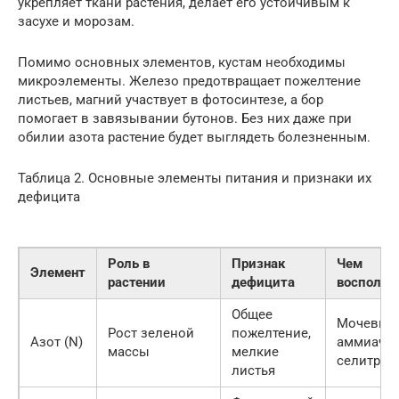
укрепляет ткани растения, делает его устойчивым к
засухе и морозам.
Помимо основных элементов, кустам необходимы
микроэлементы. Железо предотвращает пожелтение
листьев, магний участвует в фотосинтезе, а бор
помогает в завязывании бутонов. Без них даже при
обилии азота растение будет выглядеть болезненным.
Таблица 2. Основные элементы питания и признаки их
дефицита
Роль в
Признак
Чем
Элемент
растении
дефицита
восполни
Общее
Мочевина
Рост зеленой
пожелтение,
Азот (N)
аммиачн
массы
мелкие
селитра
листья