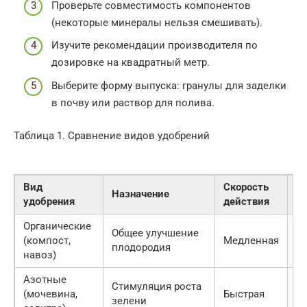
Проверьте совместимость компонентов
(некоторые минералы нельзя смешивать).
Изучите рекомендации производителя по
дозировке на квадратный метр.
Выберите форму выпуска: гранулы для заделки
в почву или раствор для полива.
Таблица 1. Сравнение видов удобрений
Вид
Скорость
В
Назначение
удобрения
действия
п
Органические
Ры
Общее улучшение
(компост,
Медленная
у
плодородия
навоз)
ст
Азотные
М
Стимуляция роста
(мочевина,
Быстрая
з
зелени