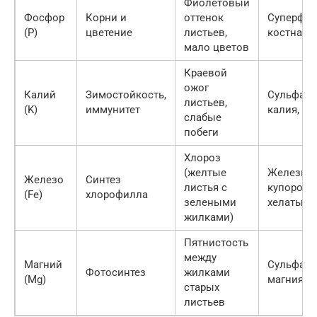
Фиолетовый
Фосфор
Корни и
оттенок
Суперфос
(P)
цветение
листьев,
костная 
мало цветов
Краевой
ожог
Калий
Зимостойкость,
Сульфат
листьев,
(K)
иммунитет
калия, зо
слабые
побеги
Хлороз
(желтые
Железны
Железо
Синтез
листья с
купорос,
(Fe)
хлорофилла
зелеными
хелаты
жилками)
Пятнистость
между
Магний
Сульфат
Фотосинтез
жилками
(Mg)
магния
старых
листьев