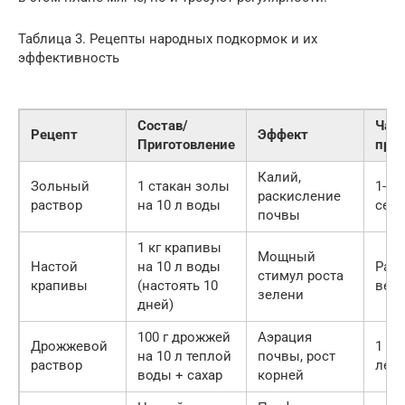
Таблица 3. Рецепты народных подкормок и их
эффективность
Состав/
Час
Рецепт
Эффект
Приготовление
при
Калий,
Зольный
1 стакан золы
1-2 
раскисление
раствор
на 10 л воды
сез
почвы
1 кг крапивы
Мощный
Настой
на 10 л воды
Раз 
стимул роста
крапивы
(настоять 10
вес
зелени
дней)
100 г дрожжей
Аэрация
Дрожжевой
1 ра
на 10 л теплой
почвы, рост
раствор
лет
воды + сахар
корней