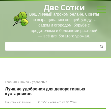
Перейти
Две Сотки
к
контенту
Ваш личный агроном онлайн. Советы
по выращиванию овощей, уходу за
садом и огородом, борьбе с
вредителями и болезнями растений
— всё для богатого урожая.
Поиск:
Главная
»
Почва и удобрения
Лучшие удобрения для декоративных
кустарников
На чтение:
9 мин
Опубликовано:
23.06.2026