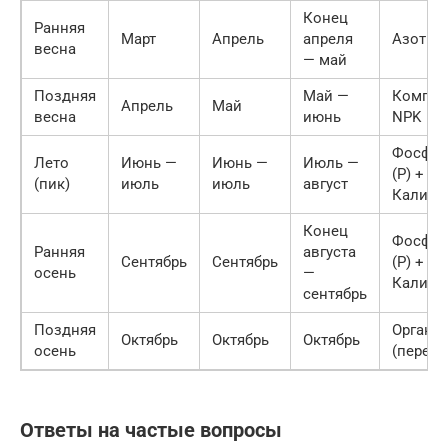
Конец
Ранняя
Март
Апрель
апреля
Азот (N
весна
— май
Поздняя
Май —
Компле
Апрель
Май
весна
июнь
NPK
Фосфо
Лето
Июнь —
Июнь —
Июль —
(P) +
(пик)
июль
июль
август
Калий (
Конец
Фосфо
Ранняя
августа
Сентябрь
Сентябрь
(P) +
осень
—
Калий (
сентябрь
Поздняя
Органи
Октябрь
Октябрь
Октябрь
осень
(перегн
Ответы на частые вопросы