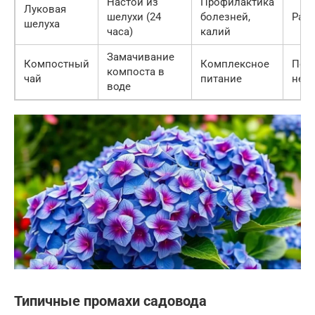
Настой из
Профилактика
Луковая
шелухи (24
болезней,
Раз 
шелуха
часа)
калий
Замачивание
Компостный
Комплексное
По 
компоста в
чай
питание
нео
воде
Типичные промахи садовода