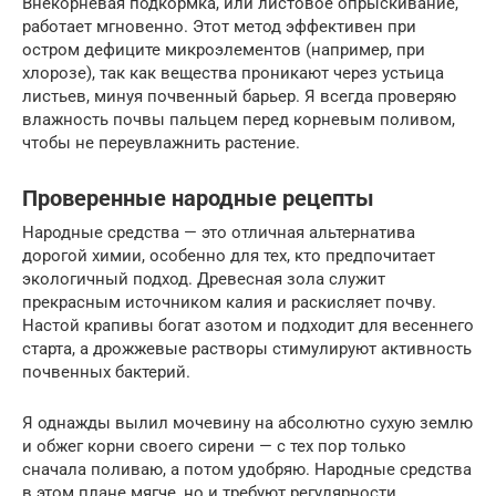
Внекорневая подкормка, или листовое опрыскивание,
работает мгновенно. Этот метод эффективен при
остром дефиците микроэлементов (например, при
хлорозе), так как вещества проникают через устьица
листьев, минуя почвенный барьер. Я всегда проверяю
влажность почвы пальцем перед корневым поливом,
чтобы не переувлажнить растение.
Проверенные народные рецепты
Народные средства — это отличная альтернатива
дорогой химии, особенно для тех, кто предпочитает
экологичный подход. Древесная зола служит
прекрасным источником калия и раскисляет почву.
Настой крапивы богат азотом и подходит для весеннего
старта, а дрожжевые растворы стимулируют активность
почвенных бактерий.
Я однажды вылил мочевину на абсолютно сухую землю
и обжег корни своего сирени — с тех пор только
сначала поливаю, а потом удобряю. Народные средства
в этом плане мягче, но и требуют регулярности.