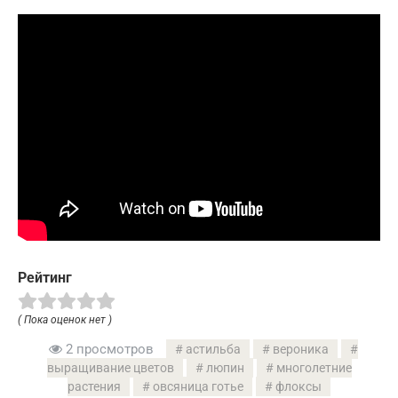
Рейтинг
( Пока оценок нет )
2 просмотров
астильба
вероника
выращивание цветов
люпин
многолетние
растения
овсяница готье
флоксы