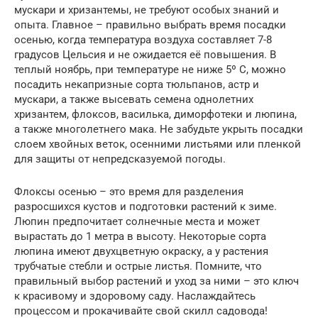
мускари и хризантемы, не требуют особых знаний и
опыта. Главное – правильно выбрать время посадки
осенью, когда температура воздуха составляет 7-8
градусов Цельсия и не ожидается её повышения. В
теплый ноябрь, при температуре не ниже 5º С, можно
посадить некапризные сорта тюльпанов, астр и
мускари, а также высевать семена однолетних
хризантем, флоксов, василька, диморфотеки и люпина,
а также многолетнего мака. Не забудьте укрыть посадки
слоем хвойных веток, осенними листьями или пленкой
для защиты от непредсказуемой погоды.
Флоксы осенью – это время для разделения
разросшихся кустов и подготовки растений к зиме.
Люпин предпочитает солнечные места и может
вырастать до 1 метра в высоту. Некоторые сорта
люпина имеют двухцветную окраску, а у растения
трубчатые стебли и острые листья. Помните, что
правильный выбор растений и уход за ними – это ключ
к красивому и здоровому саду. Наслаждайтесь
процессом и прокачивайте свой скилл садовода!