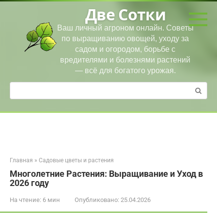
Перейти
Две Сотки
к
контенту
Ваш личный агроном онлайн. Советы
по выращиванию овощей, уходу за
садом и огородом, борьбе с
вредителями и болезнями растений
— всё для богатого урожая.
Поиск:
Главная
»
Садовые цветы и растения
Многолетние Растения: Выращивание и Уход в
2026 году
На чтение:
6 мин
Опубликовано:
25.04.2026