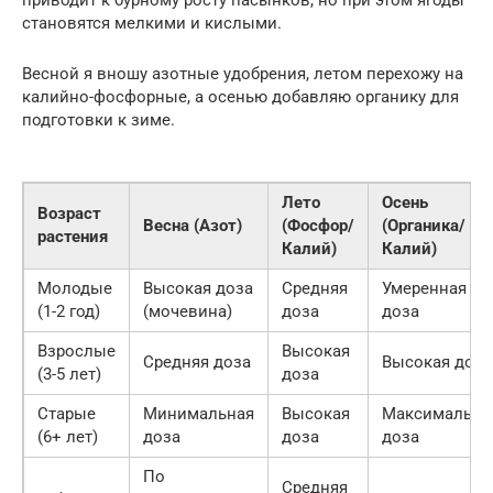
становятся мелкими и кислыми.
Весной я вношу азотные удобрения, летом перехожу на
калийно-фосфорные, а осенью добавляю органику для
подготовки к зиме.
Лето
Осень
Возраст
Весна (Азот)
(Фосфор/
(Органика/
растения
Калий)
Калий)
Молодые
Высокая доза
Средняя
Умеренная
(1-2 год)
(мочевина)
доза
доза
Взрослые
Высокая
Средняя доза
Высокая доза
(3-5 лет)
доза
Старые
Минимальная
Высокая
Максимальна
(6+ лет)
доза
доза
доза
По
Средняя