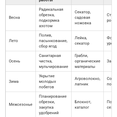
Радикальная
Секатор,
обрезка,
Стим
Весна
садовая
подкормка
рост
ножовка
азотом
Полив,
Лейка,
Форм
Лето
пасынкование,
секатор
урож
сбор ягод
Санитарная
Грабли,
Осень
чистка,
органические
Защи
мульчирование
материалы
Укрытие
Агроволокно,
Сохр
Зима
молодых
лапник
побе
побегов
Планирование
обрезки,
Блокнот,
Подг
Межсезонье
закупка
каталог
сезо
удобрений