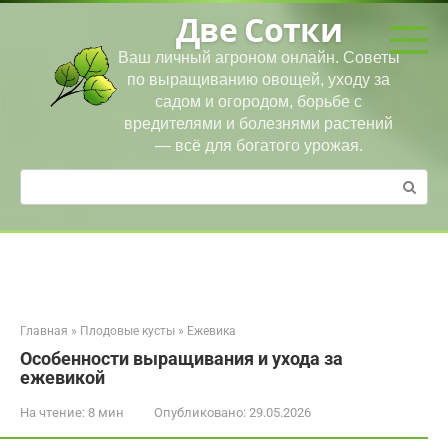
Перейти
Две Сотки
к
контенту
Ваш личный агроном онлайн. Советы
по выращиванию овощей, уходу за
садом и огородом, борьбе с
вредителями и болезнями растений
— всё для богатого урожая.
Поиск:
Главная
»
Плодовые кусты
»
Ежевика
Особенности выращивания и ухода за
ежевикой
На чтение:
8 мин
Опубликовано:
29.05.2026