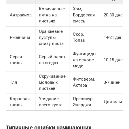
Коричневые
Хом,
Антракноз
пятна на
Бордоская
20-30 дней
листьях
смесь
Оранжевые
Скор,
Ржавчина
пустулы
14-21 день
Топаз
снизу листа
Фунгициды
Серая
Серый налет
на основе
10-15 дней
гниль
на ягодах
меди
Скручивание
Фитоверм,
Тля
молодых
3-7 дней
Актара
листьев
Корневая
Увядание
Превикур
Длительны
гниль
всего куста
Энерджи
Типичные ошибки начинающих