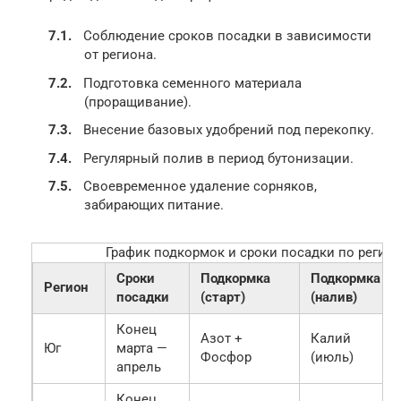
Соблюдение сроков посадки в зависимости
от региона.
Подготовка семенного материала
(проращивание).
Внесение базовых удобрений под перекопку.
Регулярный полив в период бутонизации.
Своевременное удаление сорняков,
забирающих питание.
График подкормок и сроки посадки по регио
Сроки
Подкормка
Подкормка
Регион
посадки
(старт)
(налив)
Конец
Азот +
Калий
Юг
марта —
Фосфор
(июль)
апрель
Конец