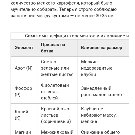
количество мелкого картофеля, который было
мучительно собирать. Теперь я строго соблюдаю
расстояние между кустами — не менее 30-35 см.
Симптомы дефицита элементов и их влияние на к
Признак на
Элемент
Влияние на размер
Р
ботве
Светло-
Мелкие,
Мо
Азот (N)
зеленые или
недоразвитые
на
желтые листья
клубни
к
Фиолетовый
Фосфор
Замедленный
Су
оттенок
(P)
рост, малое кол-во
ко
стеблей
Краевой ожог
Клубни не
Зо
Калий
листьев
набирают массу,
су
(K)
(коричневый)
мелкие
ка
Магний
Межжилковый
Снижение общего
С