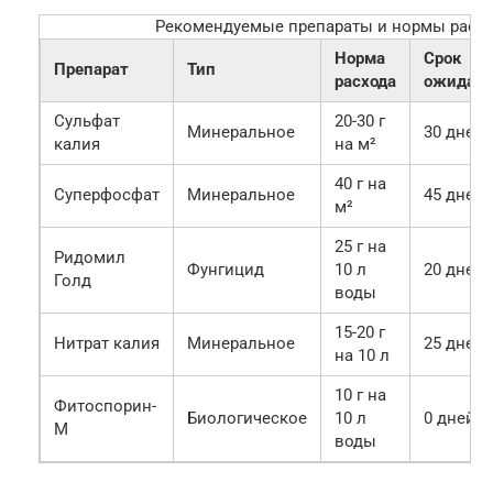
Рекомендуемые препараты и нормы расхо
Норма
Срок
Препарат
Тип
расхода
ожидани
Сульфат
20-30 г
Минеральное
30 дней
калия
на м²
40 г на
Суперфосфат
Минеральное
45 дней
м²
25 г на
Ридомил
Фунгицид
10 л
20 дней
Голд
воды
15-20 г
Нитрат калия
Минеральное
25 дней
на 10 л
10 г на
Фитоспорин-
Биологическое
10 л
0 дней
М
воды