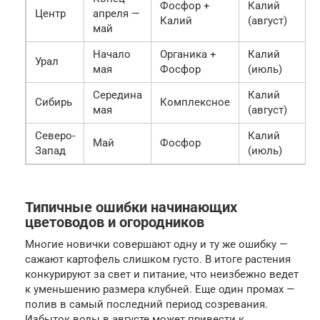
Фосфор +
Калий
Центр
апреля —
Калий
(август)
май
Начало
Органика +
Калий
Урал
мая
Фосфор
(июль)
Середина
Калий
Сибирь
Комплексное
мая
(август)
Северо-
Калий
Май
Фосфор
Запад
(июль)
Типичные ошибки начинающих
цветоводов и огородников
Многие новички совершают одну и ту же ошибку —
сажают картофель слишком густо. В итоге растения
конкурируют за свет и питание, что неизбежно ведет
к уменьшению размера клубней. Еще один промах —
полив в самый последний период созревания.
Избыток воды в августе может привести к