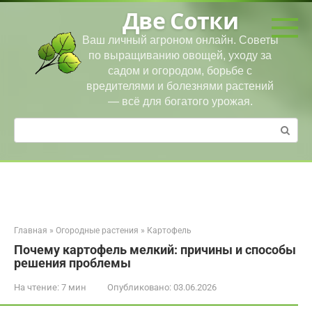
Перейти
Две Сотки
к
контенту
Ваш личный агроном онлайн. Советы
по выращиванию овощей, уходу за
садом и огородом, борьбе с
вредителями и болезнями растений
— всё для богатого урожая.
Поиск:
Главная
»
Огородные растения
»
Картофель
Почему картофель мелкий: причины и способы
решения проблемы
На чтение:
7 мин
Опубликовано:
03.06.2026