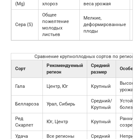
(Mg)
хлороз
веса урожая
ма
Общее
Мелкие,
пожелтение
С
Сера (S)
деформированные
молодых
а
плоды
листьев
Сравнение крупноплодных сортов по региона
Рекомендуемый
Средний
Сорт
Особенн
регион
размер
Высокая
Гала
Центр, Юг
Крупный
урожайн
Средний/
Устойчи
Беллароза
Урал, Сибирь
Крупный
болезня
Ред
Ранний 
Юг, Центр
Крупный
Скарлет
созрева
Удача
Все регионы
Средний
Неприхо