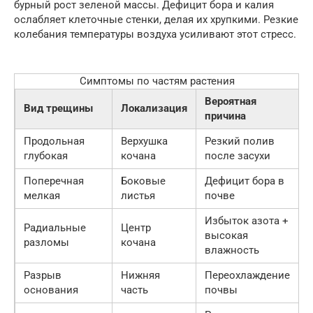
бурный рост зеленой массы. Дефицит бора и калия
ослабляет клеточные стенки, делая их хрупкими. Резкие
колебания температуры воздуха усиливают этот стресс.
Симптомы по частям растения
Вероятная
Вид трещины
Локализация
причина
Продольная
Верхушка
Резкий полив
глубокая
кочана
после засухи
Поперечная
Боковые
Дефицит бора в
мелкая
листья
почве
Избыток азота +
Радиальные
Центр
высокая
разломы
кочана
влажность
Разрыв
Нижняя
Переохлаждение
основания
часть
почвы