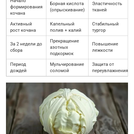
Начало
Борная кислота
Эластичность
формирования
(опрыскивание)
тканей
кочана
Активный
Капельный
Стабильный
рост кочана
полив + калий
тургор
Прекращение
За 2 недели до
Повышение
азотных
сбора
лежкости
подкормок
Период
Мульчирование
Защита от
дождей
соломой
переувлажнения