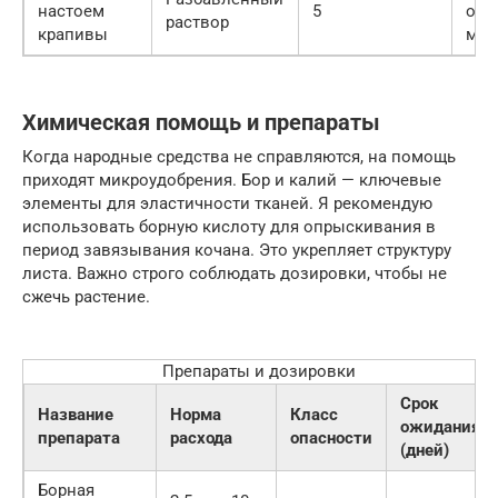
настоем
5
ост
раствор
крапивы
мно
Химическая помощь и препараты
Когда народные средства не справляются, на помощь
приходят микроудобрения. Бор и калий — ключевые
элементы для эластичности тканей. Я рекомендую
использовать борную кислоту для опрыскивания в
период завязывания кочана. Это укрепляет структуру
листа. Важно строго соблюдать дозировки, чтобы не
сжечь растение.
Препараты и дозировки
Срок
Название
Норма
Класс
ожидания
препарата
расхода
опасности
(дней)
Борная