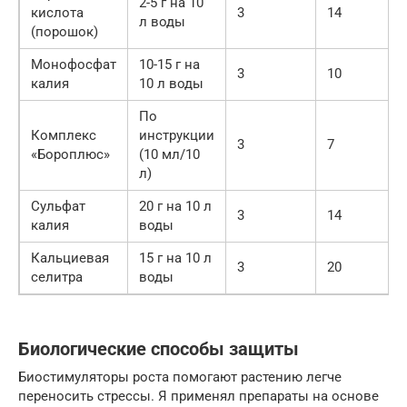
2-5 г на 10
кислота
3
14
л воды
(порошок)
Монофосфат
10-15 г на
3
10
калия
10 л воды
По
Комплекс
инструкции
3
7
«Бороплюс»
(10 мл/10
л)
Сульфат
20 г на 10 л
3
14
калия
воды
Кальциевая
15 г на 10 л
3
20
селитра
воды
Биологические способы защиты
Биостимуляторы роста помогают растению легче
переносить стрессы. Я применял препараты на основе