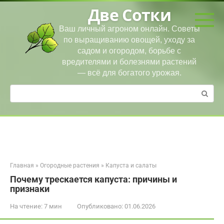
Перейти
Две Сотки
к
контенту
Ваш личный агроном онлайн. Советы
по выращиванию овощей, уходу за
садом и огородом, борьбе с
вредителями и болезнями растений
— всё для богатого урожая.
Поиск:
Главная
»
Огородные растения
»
Капуста и салаты
Почему трескается капуста: причины и
признаки
На чтение:
7 мин
Опубликовано:
01.06.2026