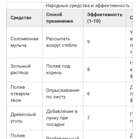
Народные средства и эффективность
Способ
Эффективность
Средство
Осо
применения
(1-10)
Уде
Соломенная
Рассыпать
влаг
9
мульча
вокруг стебля
под
сор
Нас
Зольный
Полив под
8
кал
раствор
корень
фос
Полив
Доб
Опрыскивание
отваром
6
при
по листу
хвои
фит
Добавление в
Древесный
Пре
лунку при
7
уголь
гни
посадке
Полив
Дав
Разбавленный