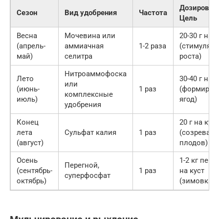
Дозировка
Сезон
Вид удобрения
Частота
Цель
Весна
Мочевина или
20-30 г на к
(апрель-
аммиачная
1-2 раза
(стимуляц
май)
селитра
роста)
Нитроаммофоска
Лето
30-40 г на к
или
(июнь-
1 раз
(формиров
комплексные
июль)
ягод)
удобрения
Конец
20 г на куст
лета
Сульфат калия
1 раз
(созревани
(август)
плодов)
Осень
1-2 кг пере
Перегной,
(сентябрь-
1 раз
на куст
суперфосфат
октябрь)
(зимовка)