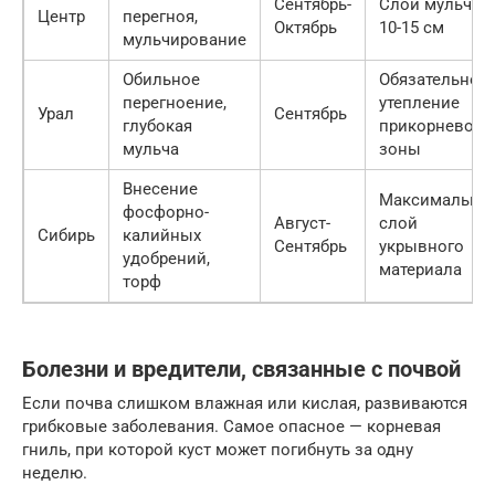
Сентябрь-
Слой мульчи
Центр
перегноя,
Октябрь
10-15 см
мульчирование
Обильное
Обязательное
перегноение,
утепление
Урал
Сентябрь
глубокая
прикорневой
мульча
зоны
Внесение
Максимальны
фосфорно-
Август-
слой
Сибирь
калийных
Сентябрь
укрывного
удобрений,
материала
торф
Болезни и вредители, связанные с почвой
Если почва слишком влажная или кислая, развиваются
грибковые заболевания. Самое опасное — корневая
гниль, при которой куст может погибнуть за одну
неделю.