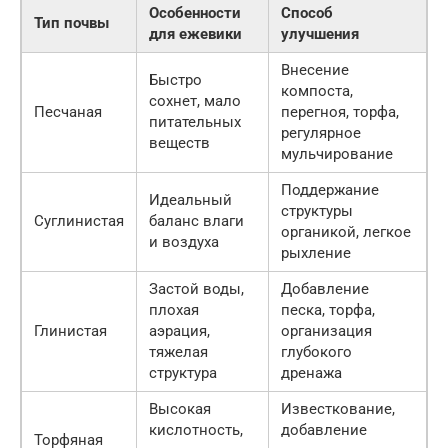
Особенности
Способ
Тип почвы
для ежевики
улучшения
Внесение
Быстро
компоста,
сохнет, мало
Песчаная
перегноя, торфа,
питательных
регулярное
веществ
мульчирование
Поддержание
Идеальный
структуры
Суглинистая
баланс влаги
органикой, легкое
и воздуха
рыхление
Застой воды,
Добавление
плохая
песка, торфа,
Глинистая
аэрация,
организация
тяжелая
глубокого
структура
дренажа
Высокая
Известкование,
кислотность,
добавление
Торфяная