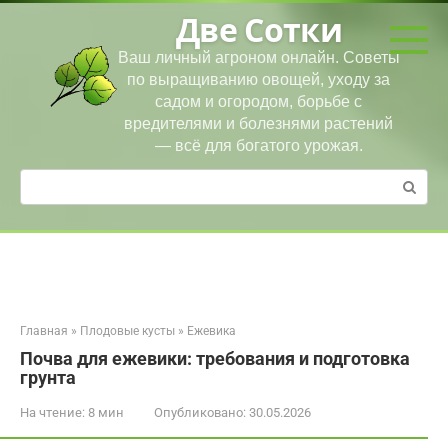
Перейти
Две Сотки
к
контенту
Ваш личный агроном онлайн. Советы
по выращиванию овощей, уходу за
садом и огородом, борьбе с
вредителями и болезнями растений
— всё для богатого урожая.
Поиск:
Главная
»
Плодовые кусты
»
Ежевика
Почва для ежевики: требования и подготовка
грунта
На чтение:
8 мин
Опубликовано:
30.05.2026