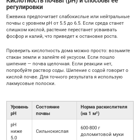
Кислотность почвы (pH) и способы её
регулировки
Ежевика предпочитает слабокислые или нейтральные
почвы с уровнем pH от 5.5 до 6.5. Если среда станет
слишком кислой, растение перестанет усваивать
фосфор и калий, что приведет к остановке роста.
Проверить кислотность дома можно просто: возьмите
стакан земли и залейте её уксусом. Если пошло
шипение — почва щелочная. Если реакции нет,
попробуйте раствор соды. Шипение с содой говорит о
кислой почве. Для точного результата я использую
лакмусовые полоски.
Уровень
Состояние
Норма раскислителя
pH
почвы
(на 1 м²)
pH
600-800 г
ниже
Сильнокислая
доломитовой муки
5.0