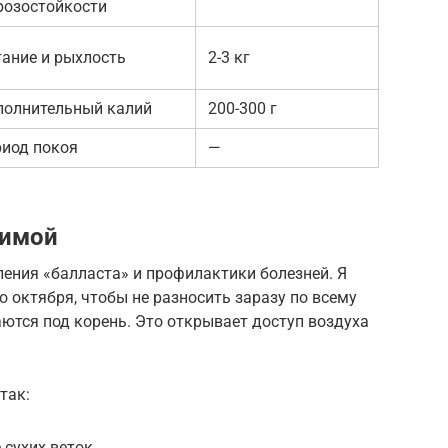
розостойкости
ание и рыхлость
2-3 кг
полнительный калий
200-300 г
иод покоя
—
зимой
ения «балласта» и профилактики болезней. Я
о октября, чтобы не разносить заразу по всему
аются под корень. Это открывает доступ воздуха
так:
 сухих веток.