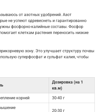
казываюсь от азотных удобрений. Азот
орые не успеют одревеснеть и гарантированно
 нужны фосфорно-калийные составы. Фосфор
 помогает клеткам растения переносить низкие
 прикорневую зону. Это улучшает структуру почвы
использую суперфосфат и сульфат калия, чтобы
Дозировка (на 1
ль
кв.м)
епление корней
30-40 г
вышение
20-30 г