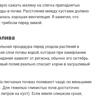
дую сажать малину на слегка приподнятых
оды в почве. Расстояние между кустами должно
алась хорошая вентиляция. Я заметил, что
 грибком перед зимой.
олива
ельная процедура перед уходом растений в
кие слои почвы водой, которая при замерзании
едения зависят от региона, обычно это октябрь.
овый полив реально спасает корни в засушливый
 На песчаных почвах поливают чаще, но меньшими
т. Для тяжелых глинистых почв достаточно
 литров на куст). Если земля слишком сухая,