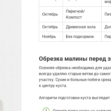
мо
Перегной/
Октябрь
Пит
Компост
Октябрь
Древесная зола
До
Ноябрь
Без подкормок
Пер
Обрезка малины перед 
Осенняя обрезка необходима для удал
всегда удаляю старые ветви до самог
участку. Сухие и больные побеги срез
к центру куста.
Алгоритм подготовки куста выглядит 
Осмотр всего куста на наличие