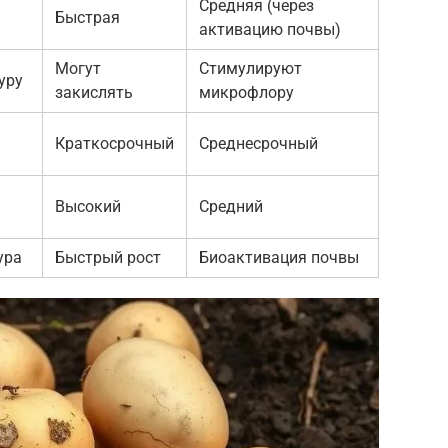
Средняя (через
Быстрая
активацию почвы)
Могут
Стимулируют
уру
закислять
микрофлору
Краткосрочный
Среднесрочный
Высокий
Средний
ура
Быстрый рост
Биоактивация почвы