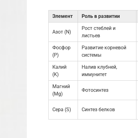
Элемент
Роль в развитии
Рост стеблей и
Азот (N)
листьев
Фосфор
Развитие корневой
(P)
системы
Калий
Налив клубней,
(K)
иммунитет
Магний
Фотосинтез
(Mg)
Сера (S)
Синтез белков