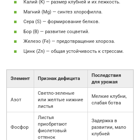
Калий (K) — размер клубней и их лежкость.
Магний (Mg) — синтез хлорофилла.
Сера (S) — формирование белков.
Бор (B) — развитие соцветий.
Железо (Fe) — предотвращение хлороза.
Цинк (Zn) — общая устойчивость к стрессам.
Последствия
Элемент
Признак дефицита
для урожая
Светло-зеленые
Мелкие клубни,
Азот
или желтые нижние
слабая ботва
листья
Листья
Задержка в
приобретают
Фосфор
развитии, мало
фиолетовый
клубней
оттенок