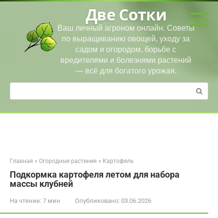
Перейти
Две Сотки
к
контенту
Ваш личный агроном онлайн. Советы
по выращиванию овощей, уходу за
садом и огородом, борьбе с
вредителями и болезнями растений
— всё для богатого урожая.
Поиск:
Главная
»
Огородные растения
»
Картофель
Подкормка картофеля летом для набора
массы клубней
На чтение:
7 мин
Опубликовано:
03.06.2026