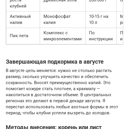
клубней
Активный
Монофосфат
10-15 г на
Мак
налив
калия
10 л
раз
Комплекс с
По
Под
Пик лета
микроэлементами
инструкции
имм
Завершающая подкормка в августе
В августе цель меняется: нужно не столько растить
размер, сколько улучшить качество и обеспечить
сохранность. Вносят преимущественно калий. Это
помогает кожуре стать плотнее, а крахмалу —
накопиться в достаточном объеме. В центральных
регионах это делают в первой декаде августа. Я
перестал использовать любые азотные формы в этот
период, чтобы клубни успели вызреть до холодов.
Методы внесения: корень или лист