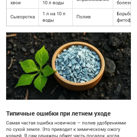
хвои
10 л воды
болезне
1 л на 10 л
Борьба с
Сыворотка
Полив
воды
фитофто
Типичные ошибки при летнем уходе
Самая частая ошибка новичков — полив удобрениями
по сухой земле. Это приводит к химическому ожогу
корней. Я сам однажды обжег часть посадок, когда