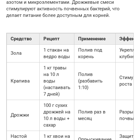
азотом и микроэлементами. Дрожжевые смеси
стимулируют активность почвенных бактерий, что
делает питание более доступным для корней.
Средство
Рецепт
Применение
Эффект
1 стакан на
Полив под
Укрепле
Зола
ведро воды
корень
клубней
1 кг травы
на 10 л
Полив
Стимуля
Крапива
воды
(разбавить
роста
(настаивать
1:10)
7 дней)
100 г сухих
дрожжей на
Полив раз в
Разрыхл
Дрожжи
10 л воды +
месяц
почвы
сахар
Настой
1 кг хвои на
Защита о
Опрыскивание