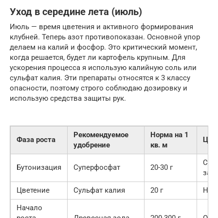
Уход в середине лета (июль)
Июль — время цветения и активного формирования
клубней. Теперь азот противопоказан. Основной упор
делаем на калий и фосфор. Это критический момент,
когда решается, будет ли картофель крупным. Для
ускорения процесса я использую калийную соль или
сульфат калия. Эти препараты относятся к 3 классу
опасности, поэтому строго соблюдаю дозировку и
использую средства защиты рук.
Рекомендуемое
Норма на 1
Фаза роста
Цел
удобрение
кв. м
Сти
Бутонизация
Суперфосфат
20-30 г
зав
Цветение
Сульфат калия
20 г
Нал
Начало
роста
Древесная зола
200-300 г
Общ